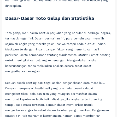
dan meningkatkan peluang Anda untuk mendapatkan keberhasilan yang
diharapkan.
Dasar-Dasar Toto Gelap dan Statistika
Toto gelap, merupakan bentuk perjudian yang populer di berbagai negara,
termasuk negeri ini. Dalam permainan ini, para pemain akan memilih
sejumlah angka yang mereka yakini bahwa tampil pada output undian.
Meskipun terdengar ringan, banyak faktor yang menentukan hasil
perkiraan, serta pemahaman tentang fundamental statistik amat penting
untuk meningkatkan peluang kemenangan. Mengandalkan angka
keberuntungan tanpa melakukan analisis secara tepat dapat
mengakibatkan kerugian.
Sebuah aspek penting dari togel adalah penganalisaan data masa lalu.
Dengan mempelajari hasil-hasil yang telah ada, peserta dapat
mengidentifikasi pola dan tren yang mungkin bermanfaat dalam
membuat keputusan lebih baik. Misalnya, jika angka tertentu sering
tampil pada masa tertentu, pemain dapat memikirkan untuk
menyertakan angka tersebut dalam taruhan yang dilakukan. Penggunaan
statistik ini tak menjamin kemenangan, namun dapat memberikan