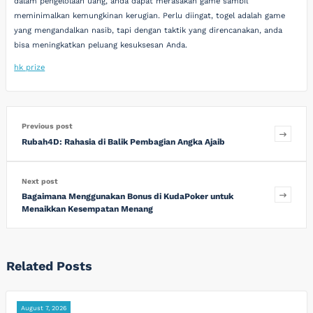
dalam pengelolaan uang, anda dapat merasakan game sambil
meminimalkan kemungkinan kerugian. Perlu diingat, togel adalah game
yang mengandalkan nasib, tapi dengan taktik yang direncanakan, anda
bisa meningkatkan peluang kesuksesan Anda.
hk prize
Previous post
Rubah4D: Rahasia di Balik Pembagian Angka Ajaib
Next post
Bagaimana Menggunakan Bonus di KudaPoker untuk
Menaikkan Kesempatan Menang
Related Posts
August 7, 2026