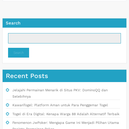
Search
Search
Recent Posts
Jelajahi Permainan Menarik di Situs PKV: DominoQQ dan
Selebihnya
KawanTogel: Platform Aman untuk Para Penggemar Togel
Togel di Era Digital: Kenapa Warga 88 Adalah Alternatif Terbaik
Fenomenon JwPoker: Mengapa Game Ini Menjadi Pilihan Utama