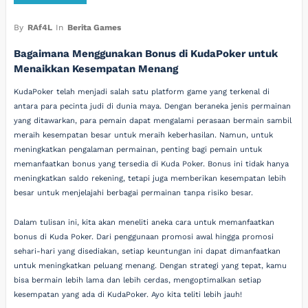
By
RAf4L
In
Berita Games
Bagaimana Menggunakan Bonus di KudaPoker untuk
Menaikkan Kesempatan Menang
KudaPoker telah menjadi salah satu platform game yang terkenal di
antara para pecinta judi di dunia maya. Dengan beraneka jenis permainan
yang ditawarkan, para pemain dapat mengalami perasaan bermain sambil
meraih kesempatan besar untuk meraih keberhasilan. Namun, untuk
meningkatkan pengalaman permainan, penting bagi pemain untuk
memanfaatkan bonus yang tersedia di Kuda Poker. Bonus ini tidak hanya
meningkatkan saldo rekening, tetapi juga memberikan kesempatan lebih
besar untuk menjelajahi berbagai permainan tanpa risiko besar.
Dalam tulisan ini, kita akan meneliti aneka cara untuk memanfaatkan
bonus di Kuda Poker. Dari penggunaan promosi awal hingga promosi
sehari-hari yang disediakan, setiap keuntungan ini dapat dimanfaatkan
untuk meningkatkan peluang menang. Dengan strategi yang tepat, kamu
bisa bermain lebih lama dan lebih cerdas, mengoptimalkan setiap
kesempatan yang ada di KudaPoker. Ayo kita teliti lebih jauh!