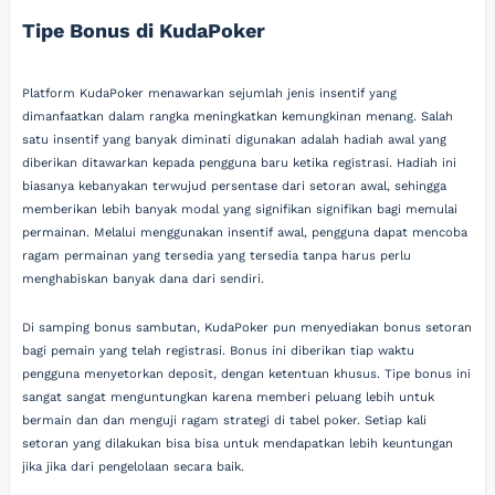
Tipe Bonus di KudaPoker
Platform KudaPoker menawarkan sejumlah jenis insentif yang
dimanfaatkan dalam rangka meningkatkan kemungkinan menang. Salah
satu insentif yang banyak diminati digunakan adalah hadiah awal yang
diberikan ditawarkan kepada pengguna baru ketika registrasi. Hadiah ini
biasanya kebanyakan terwujud persentase dari setoran awal, sehingga
memberikan lebih banyak modal yang signifikan signifikan bagi memulai
permainan. Melalui menggunakan insentif awal, pengguna dapat mencoba
ragam permainan yang tersedia yang tersedia tanpa harus perlu
menghabiskan banyak dana dari sendiri.
Di samping bonus sambutan, KudaPoker pun menyediakan bonus setoran
bagi pemain yang telah registrasi. Bonus ini diberikan tiap waktu
pengguna menyetorkan deposit, dengan ketentuan khusus. Tipe bonus ini
sangat sangat menguntungkan karena memberi peluang lebih untuk
bermain dan dan menguji ragam strategi di tabel poker. Setiap kali
setoran yang dilakukan bisa bisa untuk mendapatkan lebih keuntungan
jika jika dari pengelolaan secara baik.