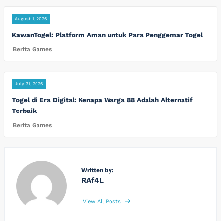
August 1, 2026
KawanTogel: Platform Aman untuk Para Penggemar Togel
Berita Games
July 31, 2026
Togel di Era Digital: Kenapa Warga 88 Adalah Alternatif
Terbaik
Berita Games
Written by:
RAf4L
View All Posts