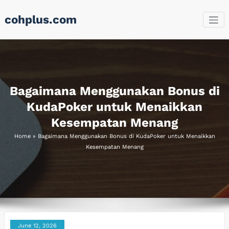
Skip
cohplus.com
to
content
Bagaimana Menggunakan Bonus di
KudaPoker untuk Menaikkan
Kesempatan Menang
Home
»
Bagaimana Menggunakan Bonus di KudaPoker untuk Menaikkan
Kesempatan Menang
June 12, 2026