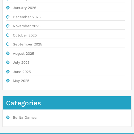
January 2026
December 2025
November 2025
October 2025
September 2025
August 2025
July 2025
June 2025
May 2025
Categories
Berita Games