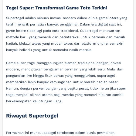
Togel Super: Transformasi Game Toto Terkini
Supertogel adalah sebuah inovasi modern dalam dunia game lotere yang
telah menarik perhatian banyak penggemar. Dalam era digital saat ini,
game lotere tidak lagi pada cara tradisional. Supertogel menawarkan
metode baru yang menarik dan berinteraksi untuk bermain dan meraih
hadiah. Melalui akses yang mudah akses dari platform online, semakin
banyak individu yang untuk mencoba nasib mereka.
Game super togel menggabungkan elemen tradisional dengan inovasi
modern, menciptakan pengalaman bermain yang lebih seru. Mulai dari
pengundian live hingga fitur bonus yang menggiurkan, supertogel
memberikan lebih banyak kemungkinan untuk meraih hadiah besar.
Namun, dengan perkembangan yang begitu pesat, tidak heran jika super
togel menjadi pilihan utama bagi mereka yang mencari hiburan sambil
berkesempatan keuntungan uang.
Riwayat Supertogel
Permainan ini muncul sebagai terobosan dalam dunia permainan,