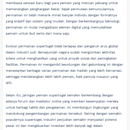
membawa sensasi baru bagi para pemain yang mencari peluang untuk
memenangkan penghargaan besar. Sejak permulaan kemunculannya,
permainan ini telah menarik minat banyak individu dengan formatnya
yang kreatif dan sistem yang mudah. Dengan berkembangnya teknologi,
permainan ini mulai mengadopsi elemen digital yang memudahkan
pemain untuk ikut serta dari mana saja.
Evolusi permainan supertogel tidak terlepas dari pengaruh arus global
dalam industri judi. Bersejumlah negara sudah mengizinkan aktivitas
lotere untuk menghasilkan uang untuk proyek sosial dan peningkatan
fasilitas. Permainan ini mengambil keuntungan dari gelombang ini dengan
menawarkan berbagai varian permainan dan hadiah yang lebih bervariasi,
sehingga mendatangkan lebih lebih pemain, baik pemula maupun yang
ahli.
Selain itu, jaringan pemain supertogel semakin berkembang dengan
adanya forum dan mediator online yang memberi kesempatan mereka
untuk berbagi taktik dan pengalaman. Ini membangun lingkungan yang
mendukung pengembangan permainan tersebut. Seiring dengan semakin
populernya supertogel, industri perjudian semakin menyadari potensi
pasar ini dan mengeluarkan investasi lebih banyak lagi dalam