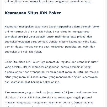
online pilihan yang menarik bagi para penggemar permainan kartu.
Keamanan Situs IDN Poker
Keamanan merupakan salah satu aspek terpenting dalam bermain poker
online, termasuk di situs IDN Poker. Situs-situs ini menggunakan
teknologi enkripsi yang canggih untuk melindungi data pribadi dan
transaksi keuangan para pemain. Dengan sistem keamanan yang kuat,
pemain dapat merasa tenang saat melakukan pendaftaran, login, dan
transaksi di situs IDN Poker.
Selain itu, situs IDN Poker juga mematuhi regulasi dan standar industri
yang berlaku. Hal ini memberikan jaminan bahwa permainan yang
disediakan fair dan transparan. Pemain dapat memilih untuk bermain di
situs yang memiliki lisensi resmi, yang menambah tingkat kepercayaan
dan keamanan saat bermain poker online.
Tim keamanan yang profesional juga bekerja 24 jam untuk memonitor
aktivitas di situs IDN Poker. Mereka siap menangani segala potensi
masalah yang dapat mengancam keamanan pemain. Dengan adanya