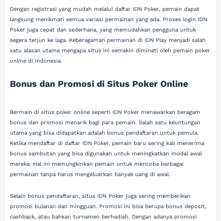
Dengan registrasi yang mudah melalui daftar IDN Poker, pemain dapat
langsung menikmati semua variasi permainan yang ada. Proses login IDN
Poker juga cepat dan sederhana, yang memudahkan pengguna untuk
segera terjun ke laga. Keberagaman permainan di IDN Play menjadi salah
satu alasan utama mengapa situs ini semakin diminati oleh pemain poker
online di Indonesia.
Bonus dan Promosi di Situs Poker Online
Bermain di situs poker online seperti IDN Poker menawarkan beragam
bonus dan promosi menarik bagi para pemain. Salah satu keuntungan
utama yang bisa didapatkan adalah bonus pendaftaran untuk pemula.
Ketika mendaftar di daftar IDN Poker, pemain baru sering kali menerima
bonus sambutan yang bisa digunakan untuk meningkatkan modal awal
mereka. Hal ini memungkinkan pemain untuk mencoba berbagai
permainan tanpa harus mengeluarkan banyak uang di awal.
Selain bonus pendaftaran, situs IDN Poker juga sering memberikan
promosi bulanan dan mingguan. Promosi ini bisa berupa bonus deposit,
cashback, atau bahkan turnamen berhadiah. Dengan adanya promosi