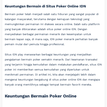
Keuntungan Bermain di Situs Poker Online IDN
Bermain poker telah menjadi salah satu hiburan yang sangat populer di
kalangan masyarakat, terutama dengan kemajuan teknologi yang
memungkinkan permainan ini diakses secara online. Salah satu platform
yang banyak dibicarakan adalah situs poker online IDN. Dengan
menyediakan berbagai permainan menarik dan kesempatan untuk
bermain kapan saja, di mana saja, IDN poker menarik perhatian banyak
pemain mulai dari pemula hingga profesional.
Situs IDN play menawarkan berbagai keuntungan yang menjadikan
pengalaman bermain poker semakin menarik. Dari keamanan transaksi
yang terjamin hingga kemudahan dalam melakukan pendaftaran, situs IDN
poker ini memberikan semua kemudahan yang diperlukan untuk
menikmati permainan. Di artikel ini, kita akan menjelajahi lebih dalam
mengenai keuntungan bergabung di situs poker online IDN dan mengapa
banyak orang memilihnya sebagai tempat bermain favorit mereka.
Keuntungan Bermain Poker Online