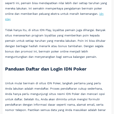
seperti ini, pemain bisa mendapatkan nilai lebih dari setiap taruhan yang
mereka lakukan. Ini semakin memperkaya pengalaman bermain poker
online dan memberikan peluang ekstra untuk meraih kemenangan.
idn
play
Tidak hanya itu, di situs IDN Play, loyalitas pemain juga dihargai. Banyak
situs menawarkan program loyalitas yang memberikan poin kepada
pemain untuk setiap taruhan yang mereka lakukan. Poin ini bisa ditukar
dengan berbagai hadiah menarik atau bonus tambahan. Dengan segala
bonus dan promosi ini, bermain poker online menjadi lebih
menguntungkan dan menyenangkan bagi semua kalangan pemain.
Panduan Daftar dan Login IDN Poker
Untuk mulai bermain di situs IDN Poker, langkah pertama yang perlu
Anda lakukan adalah mendaftar. Proses pendaftaran cukup sederhana,
Anda hanya perlu mengunjungi situs resmi IDN Poker dan mencari opsi
untuk daftar. Setelah itu, Anda akan diminta untuk mengisi formulir
pendaftaran dengan informasi dasar seperti nama, alamat email, serta
nomor telepon. Pastikan semua data yang Anda masukkan adalah benar