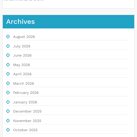
Archives
August 2026
July 2026
June 2026
May 2026
April 2026
March 2026
February 2026
January 2026
December 2025
November 2025
October 2025