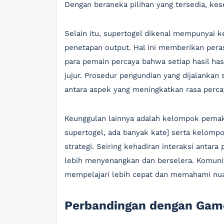
Dengan beraneka pilihan yang tersedia, kes
Selain itu, supertogel dikenal mempunyai 
penetapan output. Hal ini memberikan pera
para pemain percaya bahwa setiap hasil has
jujur. Prosedur pengundian yang dijalankan 
antara aspek yang meningkatkan rasa perca
Keunggulan lainnya adalah kelompok pemaka
supertogel, ada banyak kate] serta kelompo
strategi. Seiring kehadiran interaksi anta
lebih menyenangkan dan berselera. Komunit
mempelajari lebih cepat dan memahami nu
Perbandingan dengan Gam