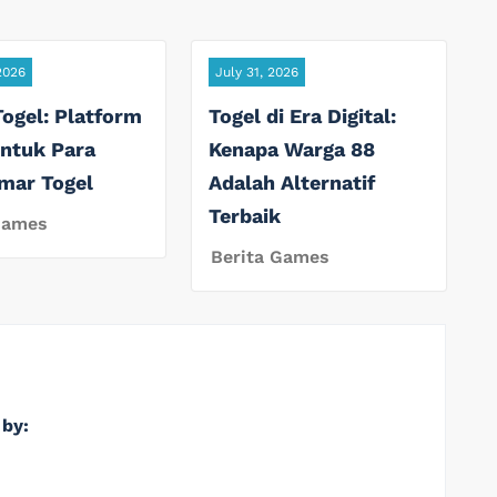
2026
July 31, 2026
ogel: Platform
Togel di Era Digital:
ntuk Para
Kenapa Warga 88
mar Togel
Adalah Alternatif
Terbaik
Games
Berita Games
 by: