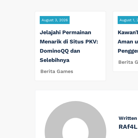
August 3, 2026
August 1, 
Jelajahi Permainan
KawanT
Menarik di Situs PKV:
Aman u
DominoQQ dan
Pengge
Selebihnya
Berita 
Berita Games
Written
RAf4L