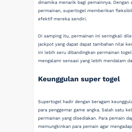
dinamika menarik bagi pemainnya. Dengan a
permainan, supertogel memberikan fleksibil
efektif mereka sendiri.
Di samping itu, permainan ini seringkali dil
jackpot yang dapat dapat tambahan nilai k
ini lebih seru dibandingkan permainan toge
mengalami sensasi yang lebih mendalam d
Keunggulan super togel
Supertogel hadir dengan beragam keunggula
para penggemar game angka. Salah satu kel
permainan yang disediakan. Para pemain da
memungkinkan para pemain agar mengadaptas