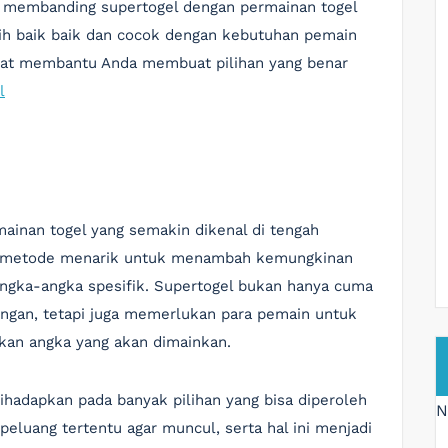
n membanding supertogel dengan permainan togel
ih baik baik dan cocok dengan kebutuhan pemain
dapat membantu Anda membuat pilihan yang benar
l
ainan togel yang semakin dikenal di tengah
e metode menarik untuk menambah kemungkinan
ngka-angka spesifik. Supertogel bukan hanya cuma
ngan, tetapi juga memerlukan para pemain untuk
an angka yang akan dimainkan.
hadapkan pada banyak pilihan yang bisa diperoleh
N
 peluang tertentu agar muncul, serta hal ini menjadi