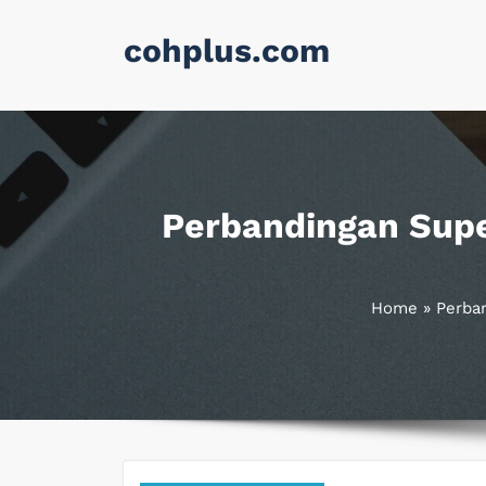
Skip
cohplus.com
to
content
Perbandingan Supe
Home
»
Perba