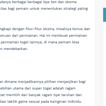
danya berbagai berbagai tipe bet dan skema
itas bagi pemain untuk menentukan strategi paling
engkapi dengan fitur-fitur ekstra, misalnya bonus dan
eseruan dari permainan. Hal ini membuat permainan
l permainan togel lainnya, di mana pemain bisa
an mendebarkan.
n dimana menjadikannya pilihan menjanjikan bagi
ebihan utama dari super togel adalah ragam
pat memilih dari banyak ragam tipe taruhan dan
i taktik game sesuai pada keinginan individu.