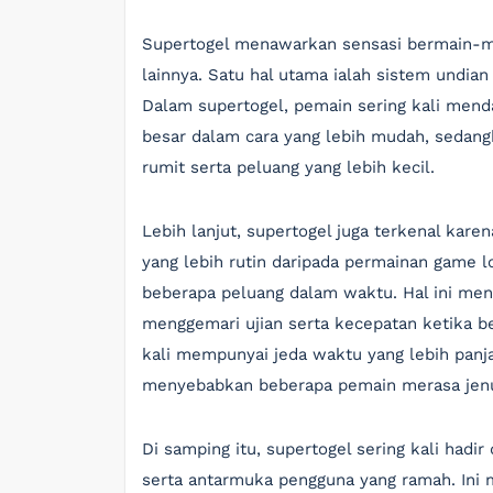
Supertogel menawarkan sensasi bermain-ma
lainnya. Satu hal utama ialah sistem undi
Dalam supertogel, pemain sering kali men
besar dalam cara yang lebih mudah, sedang
rumit serta peluang yang lebih kecil.
Lebih lanjut, supertogel juga terkenal kar
yang lebih rutin daripada permainan game lo
beberapa peluang dalam waktu. Hal ini me
menggemari ujian serta kecepatan ketika ber
kali mempunyai jeda waktu yang lebih panj
menyebabkan beberapa pemain merasa jen
Di samping itu, supertogel sering kali hadi
serta antarmuka pengguna yang ramah. In