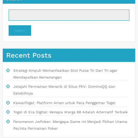
Search
Recent Posts
Strategi Ampuh Memanfaatkan Slot Pulsa Tri Dari Tri agar
Mendapatkan Kemenangan
Jelajahi Permainan Menarik di Situs PKV: DominoQQ dan
Selebihnya
KawanTogel: Platform Aman untuk Para Penggemar Togel
Togel di Era Digital: Kenapa Warga 88 Adalah Alternatif Terbaik
Fenomenon JwPoker: Mengapa Game Ini Menjadi Pilihan Utama
Pecinta Permainan Poker