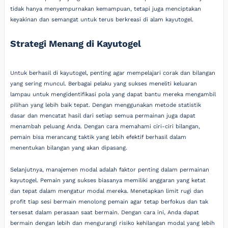
tidak hanya menyempurnakan kemampuan, tetapi juga menciptakan
keyakinan dan semangat untuk terus berkreasi di alam kayutogel.
Strategi Menang di Kayutogel
Untuk berhasil di kayutogel, penting agar mempelajari corak dan bilangan
yang sering muncul. Berbagai pelaku yang sukses meneliti keluaran
lampau untuk mengidentifikasi pola yang dapat bantu mereka mengambil
pilihan yang lebih baik tepat. Dengan menggunakan metode statistik
dasar dan mencatat hasil dari setiap semua permainan juga dapat
menambah peluang Anda. Dengan cara memahami ciri-ciri bilangan,
pemain bisa merancang taktik yang lebih efektif berhasil dalam
menentukan bilangan yang akan dipasang.
Selanjutnya, manajemen modal adalah faktor penting dalam permainan
kayutogel. Pemain yang sukses biasanya memiliki anggaran yang ketat
dan tepat dalam mengatur modal mereka. Menetapkan limit rugi dan
profit tiap sesi bermain menolong pemain agar tetap berfokus dan tak
tersesat dalam perasaan saat bermain. Dengan cara ini, Anda dapat
bermain dengan lebih dan mengurangi risiko kehilangan modal yang lebih