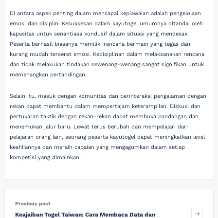
Di antara aspek penting dalam mencapai kepiawaian adalah pengelolaan
emosi dan disiplin. Kesuksesan dalam kayutogel umumnya ditandai oleh
kapasitas untuk senantiasa kondusif dalam situasi yang mendesak.
Peserta berhasil biasanya memiliki rencana bermain yang tegas dan
kurang mudah terseret emosi. Kedisiplinan dalam melaksanakan rencana
dan tidak melakukan tindakan sewenang-wenang sangat signifikan untuk
memenangkan pertandingan.
Selain itu, masuk dengan komunitas dan berinteraksi pengalaman dengan
rekan dapat membantu dalam mempertajam keterampilan. Diskusi dan
pertukaran taktik dengan rekan-rekan dapat membuka pandangan dan
menemukan jalur baru. Lewat terus berubah dan mempelajari dari
pelajaran orang lain, seorang peserta kayutogel dapat meningkatkan level
keahliannya dan meraih capaian yang mengagumkan dalam setiap
kompetisi yang dimainkan.
Previous post
Keajaiban Togel Taiwan: Cara Membaca Data dan