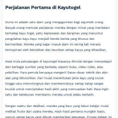
Perjalanan Pertama di Kayutogel
Dunia ini adalah satu alam yang mengagumkan bagi sejumlah orang.
Banyak orang memulai perjalanan mereka dengan minat yang mendalam
terhadap kayu togel, yaitu kepiawaian dan kerajinan yang menuntut
pengolahan kayu kayu menjadi benda-benda yang khusus dan
bermanfaat. Mereka yang segar masuk alam ini sering kali merasa
terinspirasi oleh keindahan dan keunikan setiap karya yang dihasilkan.
Awal mula petualangan di kayutogel biasanya dimulai dengan mempelajari
dari berbagai sumber yang berbeda, seperti buku, video-video, atau
pelatihan. Para pemula berupaya mengerti Dasar-dasar teknik dan alat-
alat yang dibutuhkan. Dari mulai menentukan jenis kayu yang cocok
hingga cara memotongnya dan membentuknya, setiap tahap sangat
krusial untuk menciptakan hasil akhir yang memuaskan hati. Rasa ingin
tahu dan ketekunan membantu mereka untuk selalu berlatih.
Dengan waktu dan dedikasi, mereka yang baru yang tekun belajar mulai
melihat fruits dari usaha mereka. Hasil-hasil pertama mungkin basic,
namun setiap karya yang dibuat memberikan kepuasan. Proses belajar ini