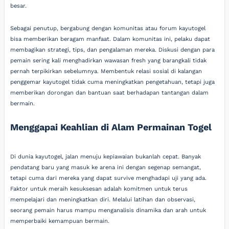
besar.
Sebagai penutup, bergabung dengan komunitas atau forum kayutogel
bisa memberikan beragam manfaat. Dalam komunitas ini, pelaku dapat
membagikan strategi, tips, dan pengalaman mereka. Diskusi dengan para
pemain sering kali menghadirkan wawasan fresh yang barangkali tidak
pernah terpikirkan sebelumnya. Membentuk relasi sosial di kalangan
penggemar kayutogel tidak cuma meningkatkan pengetahuan, tetapi juga
memberikan dorongan dan bantuan saat berhadapan tantangan dalam
bermain.
Menggapai Keahlian di Alam Permainan Togel
Di dunia kayutogel, jalan menuju kepiawaian bukanlah cepat. Banyak
pendatang baru yang masuk ke arena ini dengan segenap semangat,
tetapi cuma dari mereka yang dapat survive menghadapi uji yang ada.
Faktor untuk meraih kesuksesan adalah komitmen untuk terus
mempelajari dan meningkatkan diri. Melalui latihan dan observasi,
seorang pemain harus mampu menganalisis dinamika dan arah untuk
memperbaiki kemampuan bermain.