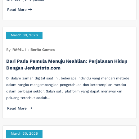
Read More
March 30, 2026
By
RAf4L
In
Berita Games
Dari Pada Pemula Menuju Keahlian: Perjalanan Hidup
Dengan Jeniustoto.com
Di dalam zaman digital saat ini, beberapa individu yang mencari metode
dalam rangka mengembangkan pengetahuan dan keterampilan mereka
dalam berbagai sektor. Salah satu platform yang dapat menawarkan
peluang tersebut adalah…
Read More
March 30, 2026