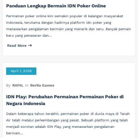
Panduan Lengkap Bermain IDN Poker Online
Permainan poker online kini semakin populer di kalangan masyarakat
Indonesia, terutama dengan hadirnya platform idn poker yang
menawarkan pengalaman bermain yang menarik dan seru. Banyak pemain
baru yang penasaran dan…
Read More
April 1, 2026
By
RAf4L
In
Berita Games
IDN Play: Perubahan Permainan Permainan Poker di
Negara Indonesia
Dalam beberapa tahun terakhir, permainan poker di dunia maya di Tanah
Air telah melalui perkembangan yang pesat. Sebuah platform yang telah
menjadi sorotan adalah IDN Play, yang menawarkan pengalaman
bermain…