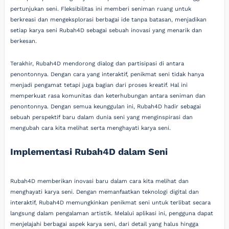
pertunjukan seni. Fleksibilitas ini memberi seniman ruang untuk
berkreasi dan mengeksplorasi berbagai ide tanpa batasan, menjadikan
setiap karya seni Rubah4D sebagai sebuah inovasi yang menarik dan
berkesan.
Terakhir, Rubah4D mendorong dialog dan partisipasi di antara
penontonnya. Dengan cara yang interaktif, penikmat seni tidak hanya
menjadi pengamat tetapi juga bagian dari proses kreatif. Hal ini
memperkuat rasa komunitas dan keterhubungan antara seniman dan
penontonnya. Dengan semua keunggulan ini, Rubah4D hadir sebagai
sebuah perspektif baru dalam dunia seni yang menginspirasi dan
mengubah cara kita melihat serta menghayati karya seni.
Implementasi Rubah4D dalam Seni
Rubah4D memberikan inovasi baru dalam cara kita melihat dan
menghayati karya seni. Dengan memanfaatkan teknologi digital dan
interaktif, Rubah4D memungkinkan penikmat seni untuk terlibat secara
langsung dalam pengalaman artistik. Melalui aplikasi ini, pengguna dapat
menjelajahi berbagai aspek karya seni, dari detail yang halus hingga