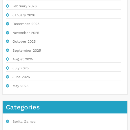
February 2026
January 2026
December 2025
November 2025
October 2025
September 2025
August 2025
July 2025
June 2025
May 2025
Categories
Berita Games