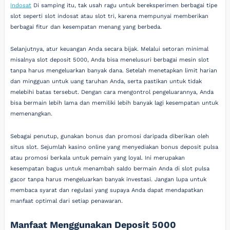
Indosat
Di samping itu, tak usah ragu untuk bereksperimen berbagai tipe
slot seperti slot indosat atau slot tri, karena mempunyai memberikan
berbagai fitur dan kesempatan menang yang berbeda.
Selanjutnya, atur keuangan Anda secara bijak. Melalui setoran minimal
misalnya slot deposit 5000, Anda bisa menelusuri berbagai mesin slot
tanpa harus mengeluarkan banyak dana. Setelah menetapkan limit harian
dan mingguan untuk uang taruhan Anda, serta pastikan untuk tidak
melebihi batas tersebut. Dengan cara mengontrol pengeluarannya, Anda
bisa bermain lebih lama dan memiliki lebih banyak lagi kesempatan untuk
memenangkan.
Sebagai penutup, gunakan bonus dan promosi daripada diberikan oleh
situs slot. Sejumlah kasino online yang menyediakan bonus deposit pulsa
atau promosi berkala untuk pemain yang loyal. Ini merupakan
kesempatan bagus untuk menambah saldo bermain Anda di slot pulsa
gacor tanpa harus mengeluarkan banyak investasi. Jangan lupa untuk
membaca syarat dan regulasi yang supaya Anda dapat mendapatkan
manfaat optimal dari setiap penawaran.
Manfaat Menggunakan Deposit 5000