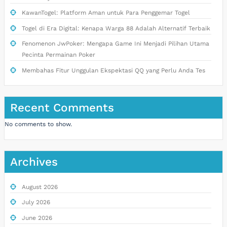
KawanTogel: Platform Aman untuk Para Penggemar Togel
Togel di Era Digital: Kenapa Warga 88 Adalah Alternatif Terbaik
Fenomenon JwPoker: Mengapa Game Ini Menjadi Pilihan Utama
Pecinta Permainan Poker
Membahas Fitur Unggulan Ekspektasi QQ yang Perlu Anda Tes
Recent Comments
No comments to show.
Archives
August 2026
July 2026
June 2026