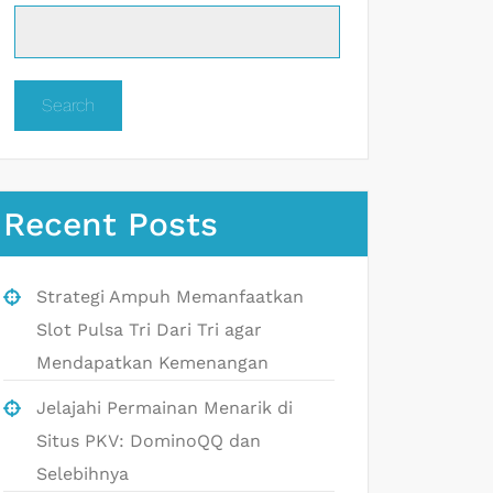
Search
Recent Posts
Strategi Ampuh Memanfaatkan
Slot Pulsa Tri Dari Tri agar
Mendapatkan Kemenangan
Jelajahi Permainan Menarik di
Situs PKV: DominoQQ dan
Selebihnya