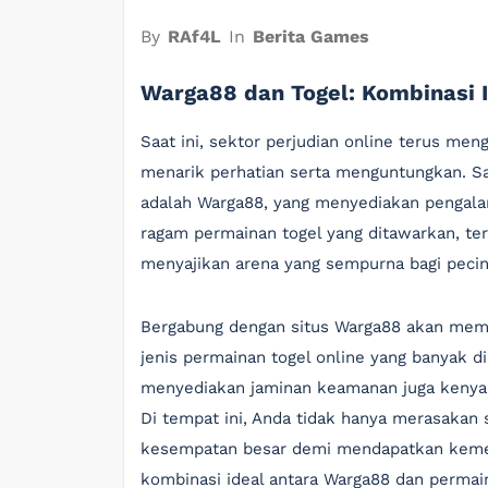
By
RAf4L
In
Berita Games
Warga88 dan Togel: Kombinasi 
Saat ini, sektor perjudian online terus me
menarik perhatian serta menguntungkan. Sa
adalah Warga88, yang menyediakan pengalam
ragam permainan togel yang ditawarkan, ter
menyajikan arena yang sempurna bagi pecin
Bergabung dengan situs Warga88 akan mem
jenis permainan togel online yang banyak dip
menyediakan jaminan keamanan juga kenyama
Di tempat ini, Anda tidak hanya merasakan 
kesempatan besar demi mendapatkan kemena
kombinasi ideal antara Warga88 dan perma