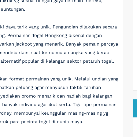
taktik yg sesuai dengan gaya bermain mereka,
euntungan.
ki daya tarik yang unik. Pengundian dilakukan secara
ang. Permainan Togel Hongkong dikenal dengan
warkan jackpot yang menarik. Banyak pemain percaya
 mendebarkan, saat kemunculan angka yang kerap
 alternatif popular di kalangan sektor petaruh togel.
kan format permainan yang unik. Melalui undian yang
patkan peluang agar menyusun taktik taruhan
nyediakan promo menarik dan hadiah bagi kalangan
banyak individu agar ikut serta. Tiga tipe permainan
u Sydney, mempunyai keunggulan masing-masing yg
uk para pecinta togel di dunia maya.