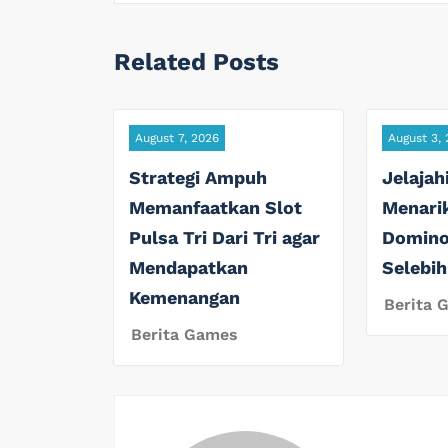
Related Posts
August 7, 2026
August 3,
Strategi Ampuh
Jelajah
Memanfaatkan Slot
Menarik
Pulsa Tri Dari Tri agar
Domino
Mendapatkan
Selebi
Kemenangan
Berita 
Berita Games