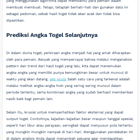
yang menggunakan algoritma dapat membantu para pemain dalam
membuat membuat. Tetapi, tetaplah berhati-hati dan gunakan data ini
sebagai pedoman, sebab hasil togel tidak akan acak dan tidak bisa
dipastikan.
Prediksi Angka Togel Selanjutnya
Di dalam dunia togel, perkiraan angka menjadi hal yang amat diharapkan
oleh para pemain. Banyak yang mempercayai bahwa melalui menganalisis
pattern dan trend dari hasil togel yang lalu, kita dapat menemukan
angka-angka yang memiliki punya kemungkinan besar untuk muncul di
waktu yang akan datang.
sgp pools
Salah satu cara yang terkenal adalah
melalui melihat angka-angka hoki yang sering sering muncul dalam
periode tertentu, serta kombinasi angka yang sudah berhasil memberikan
nasib baik bagi pemain lain.
Selain itu, krusial untuk memperhatikan faktor eksternal yang dapat
output togel. Contohnya, kejadian-kejadian besar maupun tanggal spesial,
seperti hari libur atau perayaan, seringkali dapat menyusun pola tertentu
yang mungkin mungkin nampak di hari-hari. Menggunakan pendekatan ini
di dalam analisis Anda dapat menambah peluang agar mendapatkan