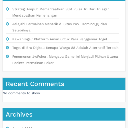
Strategi Ampuh Memanfaatkan Slot Pulsa Tri Dari Tri agar
Mendapatkan Kemenangan
Jelajahi Permainan Menarik di Situs PKV: DominoQQ dan
Selebihnya
KawanTogel: Platform Aman untuk Para Penggemar Togel
Togel di Era Digital: Kenapa Warga 88 Adalah Alternatif Terbaik
Fenomenon JwPoker: Mengapa Game Ini Menjadi Pilihan Utama
Pecinta Permainan Poker
Recent Comments
No comments to show.
Archives