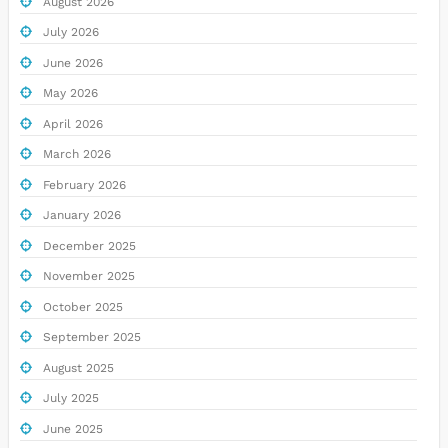
August 2026
July 2026
June 2026
May 2026
April 2026
March 2026
February 2026
January 2026
December 2025
November 2025
October 2025
September 2025
August 2025
July 2025
June 2025