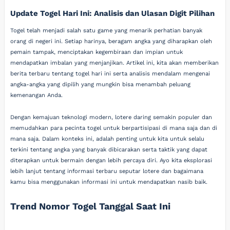
Update Togel Hari Ini: Analisis dan Ulasan Digit Pilihan
Togel telah menjadi salah satu game yang menarik perhatian banyak
orang di negeri ini. Setiap harinya, beragam angka yang diharapkan oleh
pemain tampak, menciptakan kegembiraan dan impian untuk
mendapatkan imbalan yang menjanjikan. Artikel ini, kita akan memberikan
berita terbaru tentang togel hari ini serta analisis mendalam mengenai
angka-angka yang dipilih yang mungkin bisa menambah peluang
kemenangan Anda.
Dengan kemajuan teknologi modern, lotere daring semakin populer dan
memudahkan para pecinta togel untuk berpartisipasi di mana saja dan di
mana saja. Dalam konteks ini, adalah penting untuk kita untuk selalu
terkini tentang angka yang banyak dibicarakan serta taktik yang dapat
diterapkan untuk bermain dengan lebih percaya diri. Ayo kita eksplorasi
lebih lanjut tentang informasi terbaru seputar lotere dan bagaimana
kamu bisa menggunakan informasi ini untuk mendapatkan nasib baik.
Trend Nomor Togel Tanggal Saat Ini