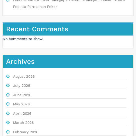
Pecinta Permainan Poker
Recent Comments
No comments to show.
Archives
August 2026
July 2026
June 2026
May 2026
April 2026
March 2026
February 2026