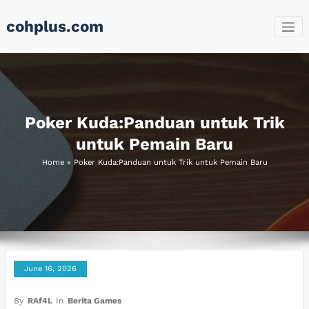
Skip
cohplus.com
to
content
Poker Kuda:Panduan untuk Trik
untuk Pemain Baru
Home
»
Poker Kuda:Panduan untuk Trik untuk Pemain Baru
June 16, 2026
By
RAf4L
In
Berita Games