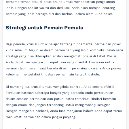
bersama teman atau di situs online untuk mendapatkan pengalaman
lebih. Dengan sedikit waktu dan dedikasi, Anda akan menjadi seorang
pemain yang lebih percaya diri dan berhasil dalam alam kuda poker.
Strategi untuk Pemain Pemula
Bagi pemula, krusial untuk belajar tentang fundamental permainan poker
kuda sebelum terjun ke dalam permainan yang lebih kompleks. Salah satu
strategi yang bisa diterapkan adalah mengamati posisi di tabel. Posisi
Anda dapat mempengaruhi keputusan yang diambil. Usahakan untuk
bermain lebih berani saat berada di akhir permainan, karena Anda punya
kelebihan mengetahui tindakan pemain lain terlebih dahulu.
Di samping itu, krusial untuk mengelola bankroll Anda secara efektif.
Tentukan batasan seberapa banyak yang bersedia Anda pertaruhkan
dalam session permainan dan patuhi batas tersebut. Hindari bermain
dengan emosi dan jangan terpancing untuk mengimbangi kerugian.
Dengan mengelola bankroll, Anda bisa menjamin bahwa Anda dapat terus
menikmati permainan dalam jangka panjang.