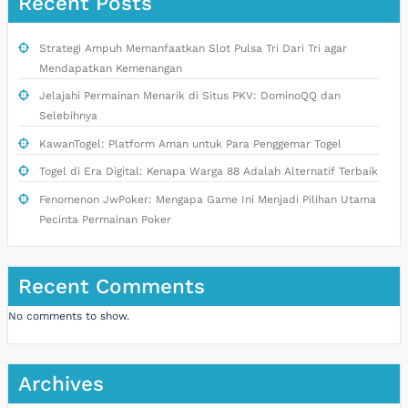
Recent Posts
Strategi Ampuh Memanfaatkan Slot Pulsa Tri Dari Tri agar
Mendapatkan Kemenangan
Jelajahi Permainan Menarik di Situs PKV: DominoQQ dan
Selebihnya
KawanTogel: Platform Aman untuk Para Penggemar Togel
Togel di Era Digital: Kenapa Warga 88 Adalah Alternatif Terbaik
Fenomenon JwPoker: Mengapa Game Ini Menjadi Pilihan Utama
Pecinta Permainan Poker
Recent Comments
No comments to show.
Archives