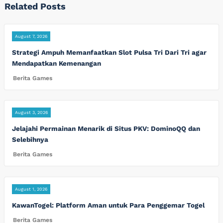
Related Posts
August 7, 2026
Strategi Ampuh Memanfaatkan Slot Pulsa Tri Dari Tri agar
Mendapatkan Kemenangan
Berita Games
August 3, 2026
Jelajahi Permainan Menarik di Situs PKV: DominoQQ dan
Selebihnya
Berita Games
August 1, 2026
KawanTogel: Platform Aman untuk Para Penggemar Togel
Berita Games