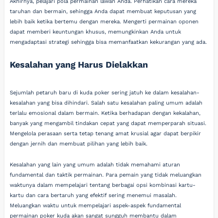
Akhirnya, pelajari pola permainan lawan Anda. Perhatikan cara mereka
taruhan dan bermain, sehingga Anda dapat membuat keputusan yang
lebih baik ketika bertemu dengan mereka. Mengerti permainan oponen
dapat memberi keuntungan khusus, memungkinkan Anda untuk
mengadaptasi strategi sehingga bisa memanfaatkan kekurangan yang ada.
Kesalahan yang Harus Dielakkan
Sejumlah petaruh baru di kuda poker sering jatuh ke dalam kesalahan-
kesalahan yang bisa dihindari. Salah satu kesalahan paling umum adalah
terlalu emosional dalam bermain. Ketika berhadapan dengan kekalahan,
banyak yang mengambil tindakan cepat yang dapat memperparah situasi.
Mengelola perasaan serta tetap tenang amat krusial agar dapat berpikir
dengan jernih dan membuat pilihan yang lebih baik.
Kesalahan yang lain yang umum adalah tidak memahami aturan
fundamental dan taktik permainan. Para pemain yang tidak meluangkan
waktunya dalam mempelajari tentang berbagai opsi kombinasi kartu-
kartu dan cara bertaruh yang efektif sering menemui masalah.
Meluangkan waktu untuk mempelajari aspek-aspek fundamental
permainan poker kuda akan sangat sungguh membantu dalam