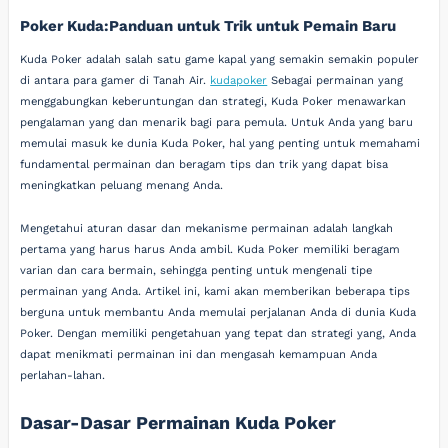
Poker Kuda:Panduan untuk Trik untuk Pemain Baru
Kuda Poker adalah salah satu game kapal yang semakin semakin populer
di antara para gamer di Tanah Air.
kudapoker
Sebagai permainan yang
menggabungkan keberuntungan dan strategi, Kuda Poker menawarkan
pengalaman yang dan menarik bagi para pemula. Untuk Anda yang baru
memulai masuk ke dunia Kuda Poker, hal yang penting untuk memahami
fundamental permainan dan beragam tips dan trik yang dapat bisa
meningkatkan peluang menang Anda.
Mengetahui aturan dasar dan mekanisme permainan adalah langkah
pertama yang harus harus Anda ambil. Kuda Poker memiliki beragam
varian dan cara bermain, sehingga penting untuk mengenali tipe
permainan yang Anda. Artikel ini, kami akan memberikan beberapa tips
berguna untuk membantu Anda memulai perjalanan Anda di dunia Kuda
Poker. Dengan memiliki pengetahuan yang tepat dan strategi yang, Anda
dapat menikmati permainan ini dan mengasah kemampuan Anda
perlahan-lahan.
Dasar-Dasar Permainan Kuda Poker