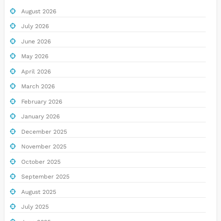
August 2026
July 2026
June 2026
May 2026
April 2026
March 2026
February 2026
January 2026
December 2025
November 2025
October 2025
September 2025
August 2025
July 2025