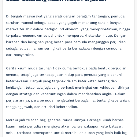
Di tengah masyarakat yang sarati dengan beragam tantangan, pemuda
taruhan muncul sebagai sosok yang gagah menantang takdir. Banyak
mereka terlahir dalam background ekonomi yang memprihatinkan, hingga
terpaksa menemukan solusi untuk memperbaiki standar hidup. Dengan
harapan dan keinginan yang besar, para pemuda menganggap perjudian
sebagai solusi, namun sering kali perlu berhadapan dengan cemoohan
dari masyarakat.
Cerita kaum muda taruhan tidak cuma berfokus pada bentuk perjudian
semata, tetapi juga terhadap jalan hidup para pemuda yang dipenuhi
keterpaksaan. Banyak yang terjebak dalam keterikatan hutang dan
kehilangan, tetapi ada juga yang berhasil meningkatkan kehidupan dirinya
dengan strategi dan keberuntungan dalam mendapatkan angka . Dalam
perjalanannya, para pemuda mengetahui berbagai hal tentang keberanian,
tanggung jawab, dan arti dari keberhasilan.
Mereka jadi teladan bagi generasi muda lainnya. Berbagai kisah berhasil
kaum muda perjudian mengisyaratkan bahwa walaupun keterbatasan,
selalu terdapat kesempatan untuk meraih kehidupan yang lebih baik lagi.