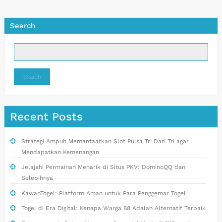
Search
Search
Recent Posts
Strategi Ampuh Memanfaatkan Slot Pulsa Tri Dari Tri agar
Mendapatkan Kemenangan
Jelajahi Permainan Menarik di Situs PKV: DominoQQ dan
Selebihnya
KawanTogel: Platform Aman untuk Para Penggemar Togel
Togel di Era Digital: Kenapa Warga 88 Adalah Alternatif Terbaik