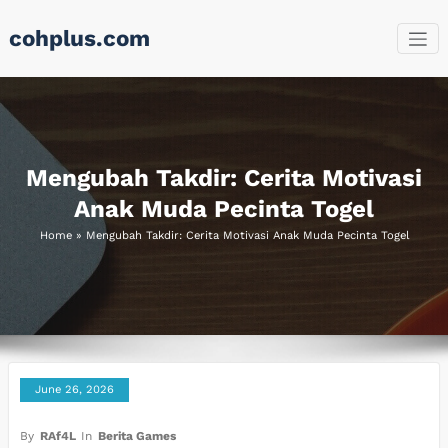
Skip
cohplus.com
to
content
Mengubah Takdir: Cerita Motivasi
Anak Muda Pecinta Togel
Home
»
Mengubah Takdir: Cerita Motivasi Anak Muda Pecinta Togel
June 26, 2026
By
RAf4L
In
Berita Games