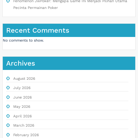
Fenomenon JwPoker: Mengapa Game Ini Menjadi Pilihan Utama
Pecinta Permainan Poker
Recent Comments
No comments to show.
Archives
August 2026
July 2026
June 2026
May 2026
April 2026
March 2026
February 2026