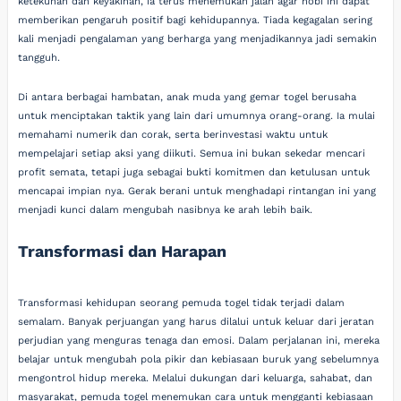
ketekunan dan keyakinan, ia terus menemukan jalan agar hobi ini dapat
memberikan pengaruh positif bagi kehidupannya. Tiada kegagalan sering
kali menjadi pengalaman yang berharga yang menjadikannya jadi semakin
tangguh.
Di antara berbagai hambatan, anak muda yang gemar togel berusaha
untuk menciptakan taktik yang lain dari umumnya orang-orang. Ia mulai
memahami numerik dan corak, serta berinvestasi waktu untuk
mempelajari setiap aksi yang diikuti. Semua ini bukan sekedar mencari
profit semata, tetapi juga sebagai bukti komitmen dan ketulusan untuk
mencapai impian nya. Gerak berani untuk menghadapi rintangan ini yang
menjadi kunci dalam mengubah nasibnya ke arah lebih baik.
Transformasi dan Harapan
Transformasi kehidupan seorang pemuda togel tidak terjadi dalam
semalam. Banyak perjuangan yang harus dilalui untuk keluar dari jeratan
perjudian yang menguras tenaga dan emosi. Dalam perjalanan ini, mereka
belajar untuk mengubah pola pikir dan kebiasaan buruk yang sebelumnya
mengontrol hidup mereka. Melalui dukungan dari keluarga, sahabat, dan
masyarakat, pemuda togel menemukan cara untuk mengganti kebiasaan