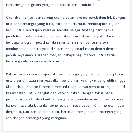
lama dengan kegiatan yang lebih positif dan produktif.
Cita-cita menjadi pendorong utama dalam proses perubahan ini. Dengan
niat dan semangat yang kuat, para pemuda mulai menetapkan tujuan
baru untuk kehidupan mereka. Mereka belajar tentang pentingnya
pendidikan, keterampilan, dan kebijaksanaan dalam mengatur keuangan.
Berbagai program pelatihan dan mentoring membantu mereka
meningkatkan kepercayaan diri dan menghadapi masa depan dengan
penuh keyakinan. Harapan menjadi cahaya bagi mereka untuk terus
berjuang dalam mencapai tujuan hidup.
Dalam perjalanannya, sejumlah pemuda togel yang berhasil menciptakan
usaha sendiri atau menyelesaikan pendidikan ke tingkat yang lebih tinggi.
Kisah-kisah inspiratif mereka menunjukkan bahwa semua orang memiliki
kesempatan untuk bangkit dari keterpurukan. Dengan fokus pada
perubahan positif dan bantuan yang tepat, mereka mampu menunjukkan
bahwa masa lalu bukanlah penentu dari masa depan. Kini, mereka hidup
dengan tujuan dan harapan baru, bertekad menghadapi rintangan yang
ada dengan semangat yang menguap.