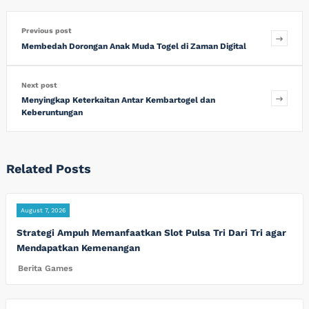
Previous post
Membedah Dorongan Anak Muda Togel di Zaman Digital
Next post
Menyingkap Keterkaitan Antar Kembartogel dan
Keberuntungan
Related Posts
August 7, 2026
Strategi Ampuh Memanfaatkan Slot Pulsa Tri Dari Tri agar
Mendapatkan Kemenangan
Berita Games