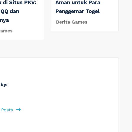
 di Situs PKV:
Aman untuk Para
QQ dan
Penggemar Togel
hnya
Berita Games
Games
 by:
l Posts