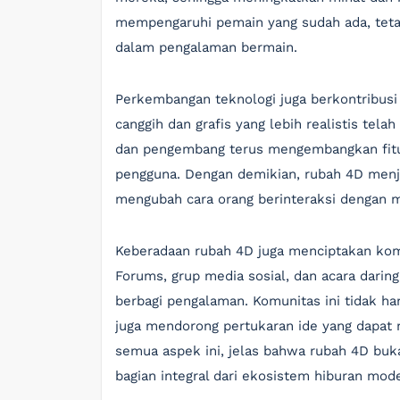
mempengaruhi pemain yang sudah ada, tetap
dalam pengalaman bermain.
Perkembangan teknologi juga berkontribusi
canggih dan grafis yang lebih realistis tela
dan pengembang terus mengembangkan fitu
pengguna. Dengan demikian, rubah 4D menja
mengubah cara orang berinteraksi dengan m
Keberadaan rubah 4D juga menciptakan komu
Forums, grup media sosial, dan acara darin
berbagi pengalaman. Komunitas ini tidak ha
juga mendorong pertukaran ide yang dapat 
semua aspek ini, jelas bahwa rubah 4D buka
bagian integral dari ekosistem hiburan mod