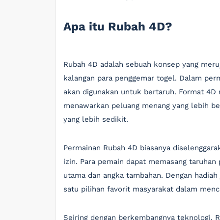
Apa itu Rubah 4D?
Rubah 4D adalah sebuah konsep yang meruj
kalangan para penggemar togel. Dalam perm
akan digunakan untuk bertaruh. Format 4D 
menawarkan peluang menang yang lebih be
yang lebih sedikit.
Permainan Rubah 4D biasanya diselenggarak
izin. Para pemain dapat memasang taruhan 
utama dan angka tambahan. Dengan hadiah 
satu pilihan favorit masyarakat dalam menc
Seiring dengan berkembangnya teknologi, Ru