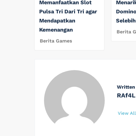
Memanfaatkan Slot
Menarik
Pulsa Tri Dari Tri agar
Domino
Mendapatkan
Selebi
Kemenangan
Berita 
Berita Games
Written
RAf4L
View Al