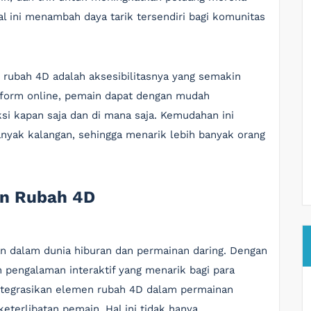
l ini menambah daya tarik tersendiri bagi komunitas
 rubah 4D adalah aksesibilitasnya yang semakin
tform online, pemain dapat dengan mudah
i kapan saja dan di mana saja. Kemudahan ini
ak kalangan, sehingga menarik lebih banyak orang
n Rubah 4D
 dalam dunia hiburan dan permainan daring. Dengan
 pengalaman interaktif yang menarik bagi para
ntegrasikan elemen rubah 4D dalam permainan
terlibatan pemain. Hal ini tidak hanya