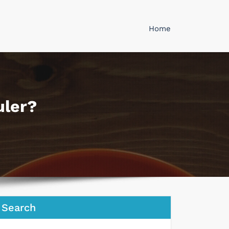
Home
uler?
Search