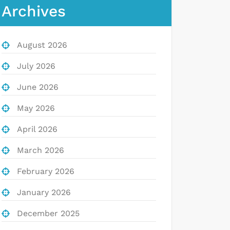
Archives
August 2026
July 2026
June 2026
May 2026
April 2026
March 2026
February 2026
January 2026
December 2025