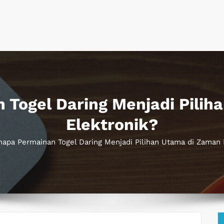
 Togel Daring Menjadi Pilih
Elektronik?
napa Permainan Togel Daring Menjadi Pilihan Utama di Zaman 