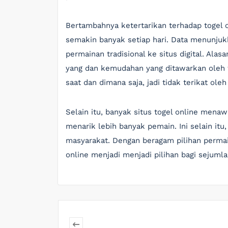
Bertambahnya ketertarikan terhadap togel o
semakin banyak setiap hari. Data menunjuk
permainan tradisional ke situs digital. Ala
yang dan kemudahan yang ditawarkan oleh 
saat dan dimana saja, jadi tidak terikat ole
Selain itu, banyak situs togel online men
menarik lebih banyak pemain. Ini selain itu,
masyarakat. Dengan beragam pilihan perma
online menjadi menjadi pilihan bagi sejum