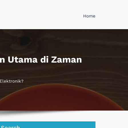
Home
an Utama di Zaman
Elektronik?
Search