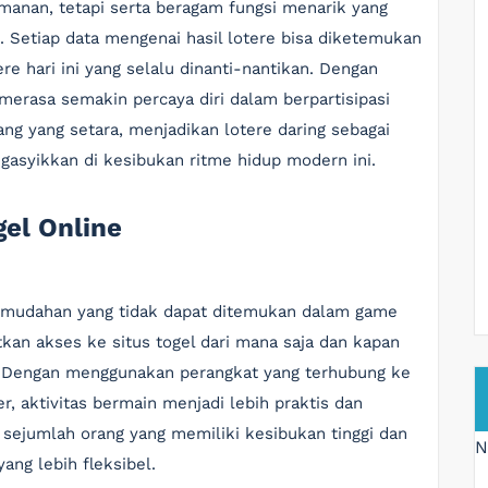
anan, tetapi serta beragam fungsi menarik yang
Setiap data mengenai hasil lotere bisa diketemukan
e hari ini yang selalu dinanti-nantikan. Dengan
 merasa semakin percaya diri dalam berpartisipasi
ang yang setara, menjadikan lotere daring sebagai
gasyikkan di kesibukan ritme hidup modern ini.
el Online
emudahan yang tidak dapat ditemukan dalam game
kan akses ke situs togel dari mana saja dan kapan
ik. Dengan menggunakan perangkat yang terhubung ke
r, aktivitas bermain menjadi lebih praktis dan
gi sejumlah orang yang memiliki kesibukan tinggi dan
N
ang lebih fleksibel.