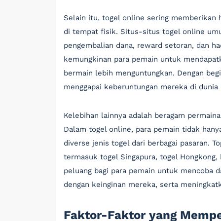
Selain itu, togel online sering memberikan
di tempat fisik. Situs-situs togel online 
pengembalian dana, reward setoran, dan ha
kemungkinan para pemain untuk mendapatk
bermain lebih menguntungkan. Dengan begi
menggapai keberuntungan mereka di dunia
Kelebihan lainnya adalah beragam permainan
Dalam togel online, para pemain tidak hany
diverse jenis togel dari berbagai pasaran. 
termasuk togel Singapura, togel Hongkong, 
peluang bagi para pemain untuk mencoba d
dengan keinginan mereka, serta meningkat
Faktor-Faktor yang Mempe