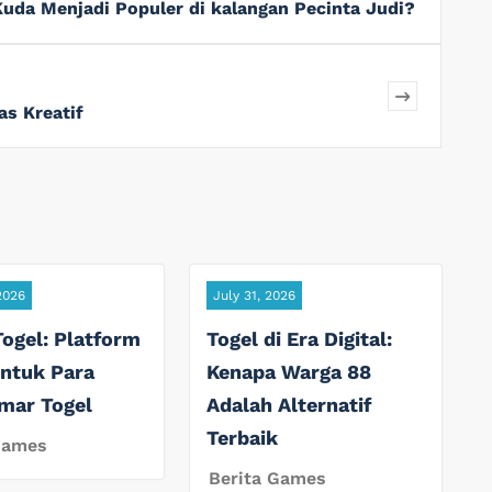
uda Menjadi Populer di kalangan Pecinta Judi?
s Kreatif
2026
July 31, 2026
ogel: Platform
Togel di Era Digital:
ntuk Para
Kenapa Warga 88
mar Togel
Adalah Alternatif
Terbaik
Games
Berita Games