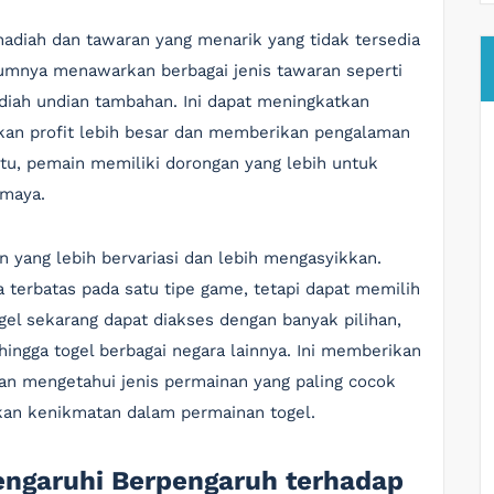
 hadiah dan tawaran yang menarik yang tidak tersedia
umumnya menawarkan berbagai jenis tawaran seperti
diah undian tambahan. Ini dapat meningkatkan
an profit lebih besar dan memberikan pengalaman
tu, pemain memiliki dorongan yang lebih untuk
 maya.
 yang lebih bervariasi dan lebih mengasyikkan.
a terbatas pada satu tipe game, tetapi dapat memilih
Togel sekarang dapat diakses dengan banyak pilihan,
hingga togel berbagai negara lainnya. Ini memberikan
an mengetahui jenis permainan yang paling cocok
kan kenikmatan dalam permainan togel.
ngaruhi Berpengaruh terhadap