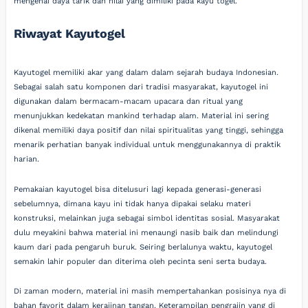
mengenai daya tarik dan nilai yang dimiliki pada kayu togel.
Riwayat Kayutogel
Kayutogel memiliki akar yang dalam dalam sejarah budaya Indonesian.
Sebagai salah satu komponen dari tradisi masyarakat, kayutogel ini
digunakan dalam bermacam-macam upacara dan ritual yang
menunjukkan kedekatan mankind terhadap alam. Material ini sering
dikenal memiliki daya positif dan nilai spiritualitas yang tinggi, sehingga
menarik perhatian banyak individual untuk menggunakannya di praktik
harian.
Pemakaian kayutogel bisa ditelusuri lagi kepada generasi-generasi
sebelumnya, dimana kayu ini tidak hanya dipakai selaku materi
konstruksi, melainkan juga sebagai simbol identitas sosial. Masyarakat
dulu meyakini bahwa material ini menaungi nasib baik dan melindungi
kaum dari pada pengaruh buruk. Seiring berlalunya waktu, kayutogel
semakin lahir populer dan diterima oleh pecinta seni serta budaya.
Di zaman modern, material ini masih mempertahankan posisinya nya di
bahan favorit dalam kerajinan tangan. Keterampilan pengrajin yang di