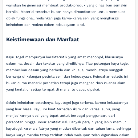
wariskan ke generasi membuat produk-produk yang dihasilkan semakin
bernilai. Material tersebut bukan hanya dimanfaatkan untuk membuat
objek fungsional, melainkan juga karya-karya seni yang menghargai
keindahan dan makna dalam kebudayaan lokal.
Keistimewaan dan Manfaat
Kayu Togel mempunyai karakteristik yang amat menonjol, khususnya
dalam hal desain dan tekstur yang dimilikinya. Tiap potongan kayu togel
memberikan desain yang berbeda dan khusus, membuatnya sungguh
berharga di kalangan pecinta seni dan kebudayaan. Keindahan estetis ini
bukan cuma menarik perhatian tetapi juga menghadirkan nuansa alami
yang kental di setiap tempat di mana itu dapat dipakai.
Selain keindahan estetisnya, kayutogel juga terkenal karena kekuatannya
yang luar biasa. Kayu ini kuat terhadap iklim dan variasi suhu, yang
menjadikannya opsi yang tepat untuk berbagai penggunaan, dari
perabotan hingga unsur arsitektural. Banyak perajin yang lebih memilih
kayutogel karena sifatnya yang mudah dibentuk dan tahan lama, sehingga
karya karya mereka tetap terlihat indah walaupun telah digunakan dalam