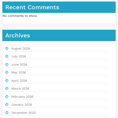
Recent Comments
No comments to show.
Archives
August 2026
July 2026
June 2026
May 2026
April 2026
March 2026
February 2026
January 2026
December 2025