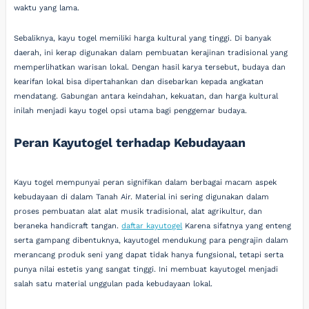
waktu yang lama.
Sebaliknya, kayu togel memiliki harga kultural yang tinggi. Di banyak
daerah, ini kerap digunakan dalam pembuatan kerajinan tradisional yang
memperlihatkan warisan lokal. Dengan hasil karya tersebut, budaya dan
kearifan lokal bisa dipertahankan dan disebarkan kepada angkatan
mendatang. Gabungan antara keindahan, kekuatan, dan harga kultural
inilah menjadi kayu togel opsi utama bagi penggemar budaya.
Peran Kayutogel terhadap Kebudayaan
Kayu togel mempunyai peran signifikan dalam berbagai macam aspek
kebudayaan di dalam Tanah Air. Material ini sering digunakan dalam
proses pembuatan alat alat musik tradisional, alat agrikultur, dan
beraneka handicraft tangan.
daftar kayutogel
Karena sifatnya yang enteng
serta gampang dibentuknya, kayutogel mendukung para pengrajin dalam
merancang produk seni yang dapat tidak hanya fungsional, tetapi serta
punya nilai estetis yang sangat tinggi. Ini membuat kayutogel menjadi
salah satu material unggulan pada kebudayaan lokal.