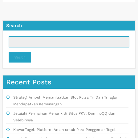
Search
Search
Recent Posts
Strategi Ampuh Memanfaatkan Slot Pulsa Tri Dari Tri agar
Mendapatkan Kemenangan
Jelajahi Permainan Menarik di Situs PKV: DominoQQ dan
Selebihnya
KawanTogel: Platform Aman untuk Para Penggemar Togel