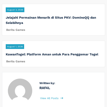
August 3, 2026
Jelajahi Permainan Menarik di Situs PKV: DominoQQ dan
Selebihnya
Berita Games
August 1, 2026
KawanTogel: Platform Aman untuk Para Penggemar Togel
Berita Games
Written by:
RAf4L
View All Posts