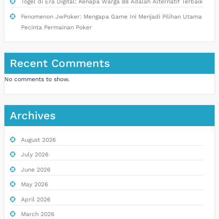
Togel di Era Digital: Kenapa Warga 88 Adalah Alternatif Terbaik
Fenomenon JwPoker: Mengapa Game Ini Menjadi Pilihan Utama
Pecinta Permainan Poker
Recent Comments
No comments to show.
Archives
August 2026
July 2026
June 2026
May 2026
April 2026
March 2026