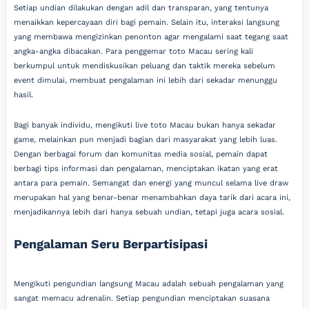
Setiap undian dilakukan dengan adil dan transparan, yang tentunya
menaikkan kepercayaan diri bagi pemain. Selain itu, interaksi langsung
yang membawa mengizinkan penonton agar mengalami saat tegang saat
angka-angka dibacakan. Para penggemar toto Macau sering kali
berkumpul untuk mendiskusikan peluang dan taktik mereka sebelum
event dimulai, membuat pengalaman ini lebih dari sekadar menunggu
hasil.
Bagi banyak individu, mengikuti live toto Macau bukan hanya sekadar
game, melainkan pun menjadi bagian dari masyarakat yang lebih luas.
Dengan berbagai forum dan komunitas media sosial, pemain dapat
berbagi tips informasi dan pengalaman, menciptakan ikatan yang erat
antara para pemain. Semangat dan energi yang muncul selama live draw
merupakan hal yang benar-benar menambahkan daya tarik dari acara ini,
menjadikannya lebih dari hanya sebuah undian, tetapi juga acara sosial.
Pengalaman Seru Berpartisipasi
Mengikuti pengundian langsung Macau adalah sebuah pengalaman yang
sangat memacu adrenalin. Setiap pengundian menciptakan suasana