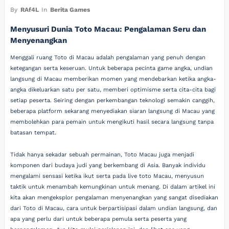
By
RAf4L
In
Berita Games
Menyusuri Dunia Toto Macau: Pengalaman Seru dan
Menyenangkan
Menggali ruang Toto di Macau adalah pengalaman yang penuh dengan
ketegangan serta keseruan. Untuk beberapa pecinta game angka, undian
langsung di Macau memberikan momen yang mendebarkan ketika angka-
angka dikeluarkan satu per satu, memberi optimisme serta cita-cita bagi
setiap peserta. Seiring dengan perkembangan teknologi semakin canggih,
beberapa platform sekarang menyediakan siaran langsung di Macau yang
membolehkan para pemain untuk mengikuti hasil secara langsung tanpa
batasan tempat.
Tidak hanya sekadar sebuah permainan, Toto Macau juga menjadi
komponen dari budaya judi yang berkembang di Asia. Banyak individu
mengalami sensasi ketika ikut serta pada live toto Macau, menyusun
taktik untuk menambah kemungkinan untuk menang. Di dalam artikel ini
kita akan mengeksplor pengalaman menyenangkan yang sangat disediakan
dari Toto di Macau, cara untuk berpartisipasi dalam undian langsung, dan
apa yang perlu dari untuk beberapa pemula serta peserta yang