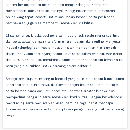
konten berkualitas, kaum muda bisa mengundang perhatian dan
menciptakan komunitas sekitar nya. Menggunakan taktik pemasaran
online yang tepat, seperti Optimisasi Mesin Pencari serta periklanan
pembayaran, juga bisa membantu menaikkan visibilitas.
Di samping itu, krusial bagi generasi muda untuk selalu menuntut ilmu
dan beradaptasi dengan transformasi tren dalam alam online. Menyusuri
inovasi teknologi dan media mutakhir akan memberikan nilai tambah
dalam menyusun taktik yang sesuai. Ikut serta dalam webinar, workshop,
dan kursus online bisa membantu kaum muda mendapatkan kemampuan
baru yang dibutuhkan untuk bersaing dalam sektor ini.
Sebagai penutup, membangun koneksi yang solid merupakan kunci utama
keberhasilan di dunia maya. Ikut serta dengan kelompok pemuda togel
serta bekerja sama dari influencer atau content creator lainnya bisa
memperluas pengaruh serta menaikkan kredibilitas. Dengan berkolaborasi
mendukung serta menukarkan kisah, pemuda togel dapat mencapai
tujuan secara bersama serta menciptakan pengaruh yang baik pada ruang
maya.