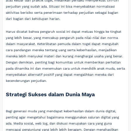
atau keluar dari praktik togel, melainkan perilaku memperkuat ciri-ciri
perjudian yang sudah ada. Situasi ini bisa menyebabkan normalisasi
aktivitas berisiko serta penerimaan terhadap perjudian sebagai bagian
dari bagian dari kehidupan harian.
Harus dicatat bahwa pengaruh sosial ini dapat meluas hingga ke tingkat
yang lebih besar, yang mencakup pengaruh pada nilai-nilai dan norma
dalam masyarakat. Keterlibatan pemuda dalam togel dapat mengubah
cara pandangan mereka tentang uang serta keberhasilan, menjadikan
mereka lebih menyukai materi dan kurang menghargai usaha yang benar.
Dengan demikian, penting bagi komunitas untuk memberikan perhatian
pada dinamika ini dan menemukan cara untuk mendidik anak muda, serta
menyediakan alternatif positif yang dapat mengalihkan mereka dari
kecenderungan perjudian.
Strategi Sukses dalam Dunia Maya
Bagi generasi muda yang mendapat keberhasilan dalam dunia digital,
penting agar mengetahui bagaimana menggunakan saluran digital yang
ada. Media sosial, web log, dan diskusi merupakan cara yang guna
mencapai pengunjung yang lebih lebih beragam. Dengan menghasilkan