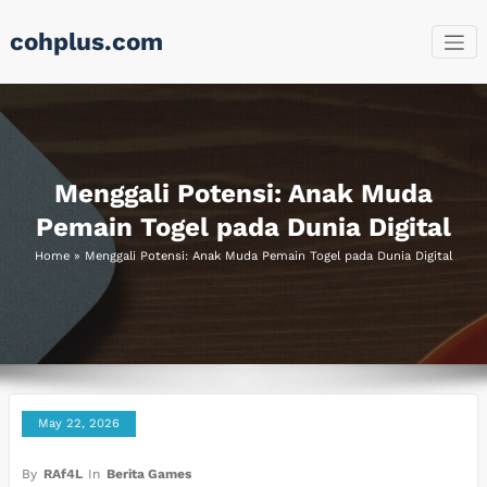
Skip
cohplus.com
to
content
Menggali Potensi: Anak Muda
Pemain Togel pada Dunia Digital
Home
»
Menggali Potensi: Anak Muda Pemain Togel pada Dunia Digital
May 22, 2026
By
RAf4L
In
Berita Games