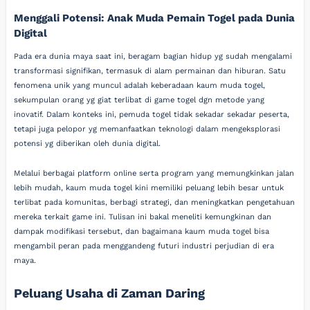
Menggali Potensi: Anak Muda Pemain Togel pada Dunia
Digital
Pada era dunia maya saat ini, beragam bagian hidup yg sudah mengalami
transformasi signifikan, termasuk di alam permainan dan hiburan. Satu
fenomena unik yang muncul adalah keberadaan kaum muda togel,
sekumpulan orang yg giat terlibat di game togel dgn metode yang
inovatif. Dalam konteks ini, pemuda togel tidak sekadar sekadar peserta,
tetapi juga pelopor yg memanfaatkan teknologi dalam mengeksplorasi
potensi yg diberikan oleh dunia digital.
Melalui berbagai platform online serta program yang memungkinkan jalan
lebih mudah, kaum muda togel kini memiliki peluang lebih besar untuk
terlibat pada komunitas, berbagi strategi, dan meningkatkan pengetahuan
mereka terkait game ini. Tulisan ini bakal meneliti kemungkinan dan
dampak modifikasi tersebut, dan bagaimana kaum muda togel bisa
mengambil peran pada menggandeng futuri industri perjudian di era
maya.
Peluang Usaha di Zaman Daring