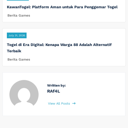
KawanTogel: Platform Aman untuk Para Penggemar Togel
Berita Games
July 31, 2026
Togel di Era Digital: Kenapa Warga 88 Adalah Alternatif
Terbaik
Berita Games
Written by:
RAf4L
View All Posts