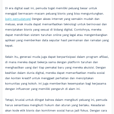
Di era digital saat ini, pemuda togel memiliki peluang besar untuk
menggali bermacam-macam peluang bisnis yang bisa menguntungkan.
login pemudatogel
Dengan akses internet yang semakin mudah dan
meluas, anak muda dapat memanfaatkan teknologi untuk berinovasi dan
menciptakan bisnis yang sesuai di bidang digital. Contohnya, mereka
dapat mendirikan sistem taruhan online yang legal atau mengembangkan
aplikasi yang memberikan data seputar hasil permainan dan ramalan yang
tepat.
Selain itu, generasi muda juga dapat berpartisipasi dalam program afiliasi,
di mana mereka dapat bekerja sama dengan platform taruhan dan
menghasilkan uang dari tiap pemakai baru yang mereka akuisisi. Dengan
keahlian dalam dunia digital, mereka dapat memanfaatkan media sosial
dan konten kreatif untuk menggaet perhatian dan menciptakan
komunitas yang kokoh. Ini juga memberikan kesempatan bagi kerjasama
dengan influencer yang memiliki pengaruh di alam ini.
Tetapi, krusial untuk diingat bahwa dalam mengikuti peluang ini, pemuda
harus senantiasa mengikuti hukum dan aturan yang berlaku. Kesadaran
akan kode etik bisnis dan komitmen sosial harus jadi fokus. Dengan cara