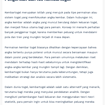
Kembartogel merupakan istilah yang merujuk pada tipe permainan atau
sistem togel yang memfokuskan angka kembar. Dalam hubungan ini,
angka kembar adalah angka yang muncul berulang dalam keluaran togel,
dan menjadi fokus utama bagi para pemain. Konsep ini menarik perhatian
banyak penggemar togel, karena memberikan peluang untuk mendalami
pola dan tren yang mungkin terjadi di masa depan.
Permainan kembar togel biasanya dikaitkan dengan kepercayaan bahwa
angka tertentu punya potensi untuk muncul secara bersamaan maupun
dalam posisi yang berdekatan. Para pemain umumnya melakukan riset
mendalam terhadap hasil-hasil sebelumnya untuk mengidentifikasi
angka-angka kembar yang mungkin tampil lagi. Dengan demikian,
kembartogel bukan hanya terutama pada keberuntungan, tetapi juga
melibatkan strategi dan analisis secara lebih sistematis.
Dalam dunia togel, kembartogel adalah salah satu alternatif yang menarik,
terutama bagi mereka yang menyukai pendekatan analitik. Dengan
mengikuti perkembangan hasil keluaran dan menggunakan teori-teori
statistik, para pemain ingin untuk bisa meningkatkan peluang mereka