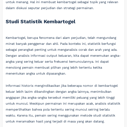
untuk menang. Hal ini membuat kembartogel sebagai topik yang relevan
dalam diskusi seputar perjudian dan strategi permainan.
Studi Statistik Kembartogel
Kembartogel, berupa fenomena dari alam perjudian, telah mengundang
minat banyak penggemar dan ahli. Pada konteks ini, statistik berfungsi
sebagai perangkat penting untuk menganalisis corak dan arah yang ada.
Dengan analisis informasi output keluaran, kita dapat menemukan angka-
angka yang sering keluar serta frekuensi kemunculannya. Ini dapat
menolong pemain membuat pilihan yang lebih tertentu ketika
menentukan angka untuk dipasangkan.
Informasi historis mengindikasikan jika beberapa nomor di kembartogel
keluar lebih lazim dibandingkan dengan angka lainnya, menimbulkan
anggapan jika angka-angka tersebut memiliki peluang yang lebih tinggi
untuk muncul. Meskipun permainan ini merupakan acak, analisis statistik
memperlihatkan bahwa pola tertentu sering muncul seiring berlalu
waktu. Karena itu, pemain sering menggunakan metode studi statistik
untuk meramalkan hasil yang terjadi di masa yang akan datang.