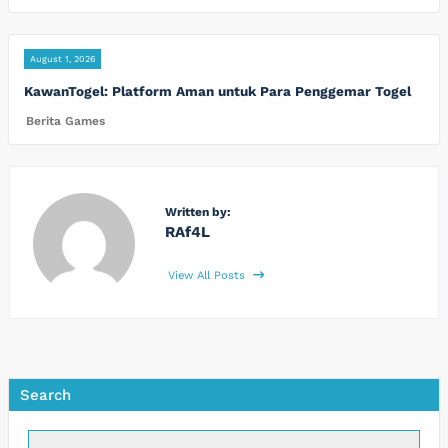
August 1, 2026
KawanTogel: Platform Aman untuk Para Penggemar Togel
Berita Games
Written by:
RAf4L
View All Posts
Search