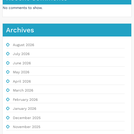
No comments to show.
Archives
August 2026
July 2026
June 2026
May 2026
April 2026
March 2026
February 2026
January 2026
December 2025
November 2025