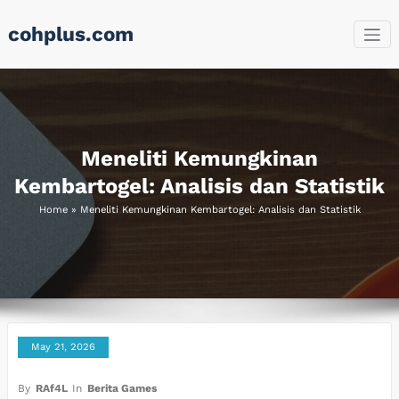
Skip
cohplus.com
to
content
Meneliti Kemungkinan
Kembartogel: Analisis dan Statistik
Home
»
Meneliti Kemungkinan Kembartogel: Analisis dan Statistik
May 21, 2026
By
RAf4L
In
Berita Games