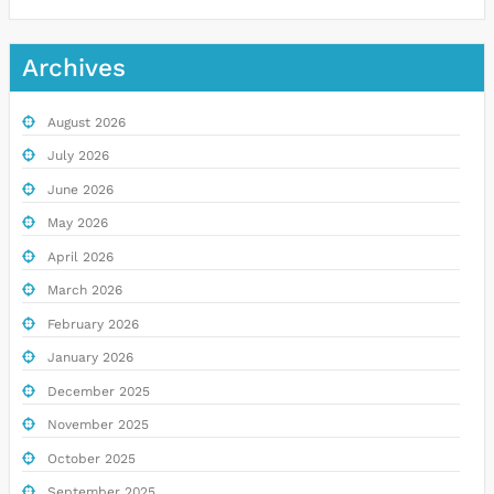
Archives
August 2026
July 2026
June 2026
May 2026
April 2026
March 2026
February 2026
January 2026
December 2025
November 2025
October 2025
September 2025