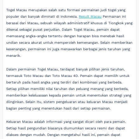
Togel Macau merupakan salah satu formasi permainan judi togel yang
populer dan banyak diminati di Indonesia.
Result Macau
Permainan ini
berasal dari Macau, sebuah wilayah administratif khusus di Tiongkok yang
dikenal sebagai pusat perjudian. Dalam Togel Macau, pemain dapat
memasang angka-angka tertentu dengan harapan bisa menebak hasil
undian secara akurat untuk memperoleh kemenangan. Selain memberikan
kesenangan, permainan ini juga menawarkan berbagai jenis taruhan yang
menarik.
Dalam permainan Togel Macau, terdapat banyak pilihan jenis taruhan,
termasuk Toto Macau dan Toto Macau 4D. Pemain dapat memilih untuk
bertaruh pada hasil angka yang terdiri dari kombinasi yang berbeda.
Setiap pilihan memiliki nilai taruhan dan peluang menang yang berbeda,
memberikan keleluasaan kepada pemain untuk menentukan strategi yang
diinginkan. Selain itu, sistem pengeluaran atau keluaran Macau menjadi
bagian penting yang menentukan hasil dari setiap permainan.
Keluaran Macau adalah informasi yang sangat dicari oleh para pemain.
Setiap hasil pengundian biasanya diumumkan secara resmi dan dapat
diakses dengan mudah. Dengan mengetahui hasil ini, pemain dapat