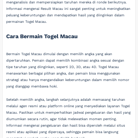
menganalisis dan mempersiapkan taruhan mereka di ronde berikutnya.
Informasi mengenai Result Macau ini sangat penting untuk meningkatkan
peluang keberuntungan dan mendapatkan hasil yang diinginkan dalam
permainan Togel Macau.
Cara Bermain Togel Macau
Bermain Togel Macau dimulai dengan memilih angka yang akan
dipertaruhkan. Pemain dapat memilih kombinasi angka sesuai dengan
tipe taruhan yang diinginkan, seperti 2D, 3D, atau 4D. Togel Macau
menawarkan berbagai pilihan angka, dan pemain bisa menggunakan
strategi atau hanya mengandalkan keberuntungan dalam memilih nomor
yang dianggap membawa hoki.
Setelah memilih angka, langkah selanjutnya adalah memasang taruhan
melalui agen resmi atau platform online yang menyediakan layanan Togel
Macau. Pastikan untuk memperhatikan jadwal pengeluaran dan hasil yang
diumumkan secara rutin, agar tidak melewatkan momen penting.
Informasi mengenai pengeluaran dan hasil bisa diperoleh melalui situs
resmi atau aplikasi yang dipercaya, sehingga pemain bisa langsung