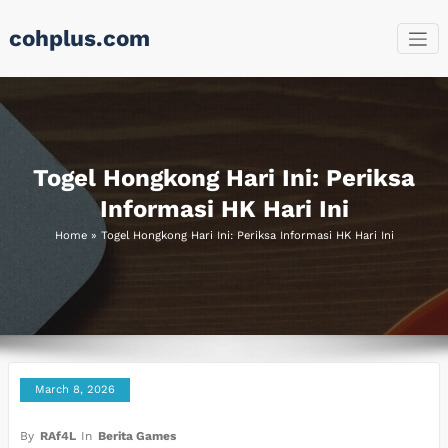
Skip
cohplus.com
to
content
Togel Hongkong Hari Ini: Periksa
Informasi HK Hari Ini
Home
»
Togel Hongkong Hari Ini: Periksa Informasi HK Hari Ini
March 8, 2026
By
RAf4L
In
Berita Games