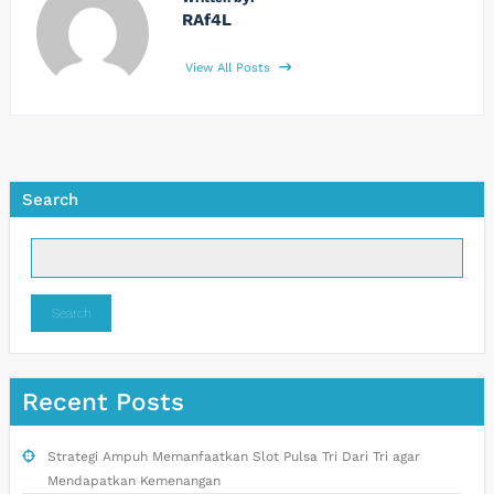
RAf4L
View All Posts
Search
Search
Recent Posts
Strategi Ampuh Memanfaatkan Slot Pulsa Tri Dari Tri agar
Mendapatkan Kemenangan