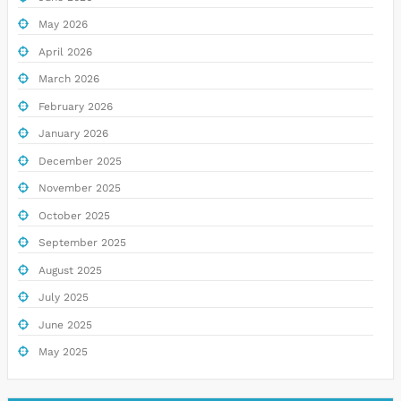
May 2026
April 2026
March 2026
February 2026
January 2026
December 2025
November 2025
October 2025
September 2025
August 2025
July 2025
June 2025
May 2025