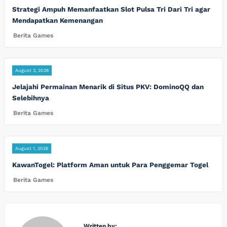
Strategi Ampuh Memanfaatkan Slot Pulsa Tri Dari Tri agar
Mendapatkan Kemenangan
Berita Games
August 3, 2026
Jelajahi Permainan Menarik di Situs PKV: DominoQQ dan
Selebihnya
Berita Games
August 1, 2026
KawanTogel: Platform Aman untuk Para Penggemar Togel
Berita Games
Written by: