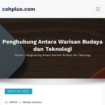
Skip
cohplus.com
to
content
Penghubung Antara Warisan Budaya
dan Teknologi
Home
»
Penghubung Antara Warisan Budaya dan Teknologi
March 24, 2026
By
RAf4L
In
Berita Games