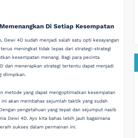
r Memenangkan Di Setiap Kesempatan
, Dewi 4D sudah menjadi salah satu opti kesayangan
terus meningkat tidak lepas dari strategi-strategi
tkan kesempatan menang. Bagi para pecinta
D dan menerapkan strategi tertentu dapat menjadi
 diimpikan.
kan metode yang dapat mengoptimalkan kesempatan
 ini akan membahas sejumlah taktik yang sudah
Dengan pengetahuan yang tepat dan sejumput nasib
unia Dewi 4D. Ayo kita bahas lebih jauh bagaimana
raih sukses dalam permainan ini.