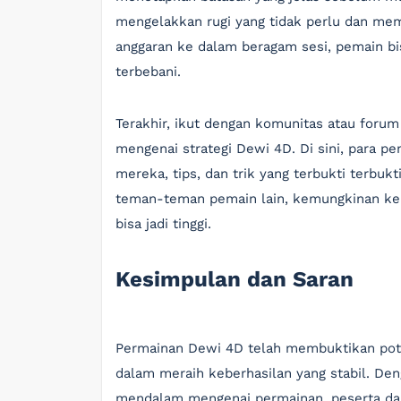
mengelakkan rugi yang tidak perlu dan me
anggaran ke dalam beragam sesi, pemain bi
terbebani.
Terakhir, ikut dengan komunitas atau foru
mengenai strategi Dewi 4D. Di sini, para p
mereka, tips, dan trik yang terbukti terbu
teman-teman pemain lain, kemungkinan k
bisa jadi tinggi.
Kesimpulan dan Saran
Permainan Dewi 4D telah membuktikan poten
dalam meraih keberhasilan yang stabil. De
mendalam mengenai permainan, peserta da