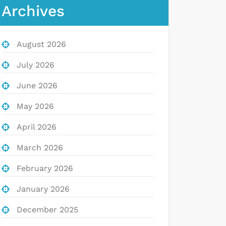
Archives
August 2026
July 2026
June 2026
May 2026
April 2026
March 2026
February 2026
January 2026
December 2025