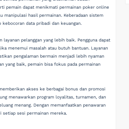
arti pemain dapat menikmati permainan poker online
u manipulasi hasil permainan. Keberadaan sistem
o kebocoran data pribadi dan keuangan.
an layanan pelanggan yang lebih baik. Pengguna dapat
ika menemui masalah atau butuh bantuan. Layanan
astikan pengalaman bermain menjadi lebih nyaman
 yang baik, pemain bisa fokus pada permainan
li memberikan akses ke berbagai bonus dan promosi
rung menawarkan program loyalitas, turnamen, dan
peluang menang. Dengan memanfaatkan penawaran
ri setiap sesi permainan mereka.