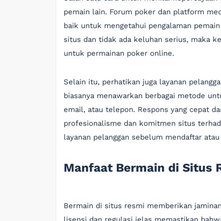
pemain lain. Forum poker dan platform medi
baik untuk mengetahui pengalaman pemain 
situs dan tidak ada keluhan serius, maka k
untuk permainan poker online.
Selain itu, perhatikan juga layanan pelangg
biasanya menawarkan berbagai metode untu
email, atau telepon. Respons yang cepat d
profesionalisme dan komitmen situs terha
layanan pelanggan sebelum mendaftar atau
Manfaat Bermain di Situs 
Bermain di situs resmi memberikan jaminan 
lisensi dan regulasi jelas memastikan bah