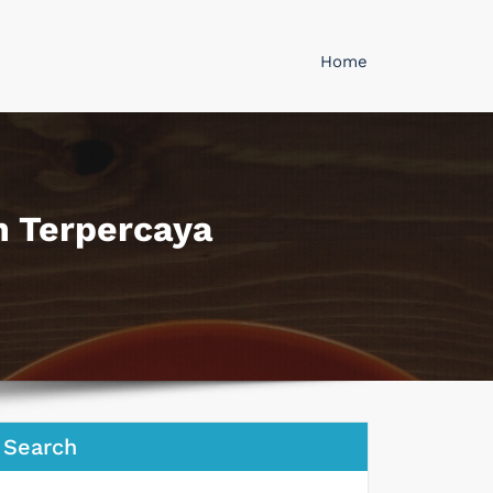
Home
n Terpercaya
Search