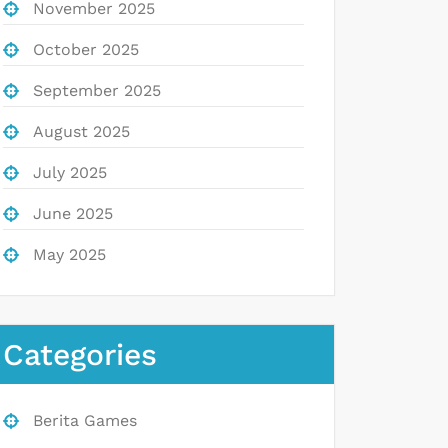
November 2025
October 2025
September 2025
August 2025
July 2025
June 2025
May 2025
Categories
Berita Games