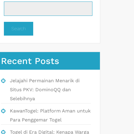
Search
Recent Posts
Jelajahi Permainan Menarik di
Situs PKV: DominoQQ dan
Selebihnya
KawanTogel: Platform Aman untuk
Para Penggemar Togel
Togel di Era Digital: Kenapa Warga