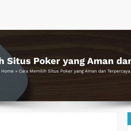
h Situs Poker yang Aman da
Home
»
Cara Memilih Situs Poker yang Aman dan Terpercaya