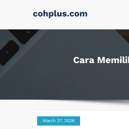
Skip
cohplus.com
to
content
Cara Memili
March 27, 2026