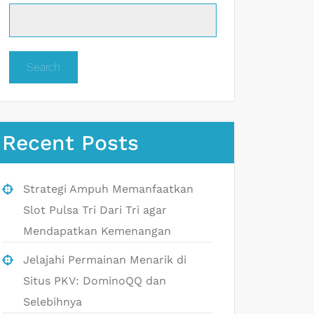
Search
Recent Posts
Strategi Ampuh Memanfaatkan
Slot Pulsa Tri Dari Tri agar
Mendapatkan Kemenangan
Jelajahi Permainan Menarik di
Situs PKV: DominoQQ dan
Selebihnya