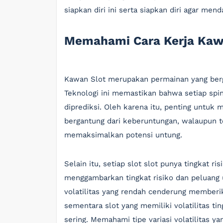
siapkan diri ini serta siapkan diri agar m
Memahami Cara Kerja Kaw
Kawan Slot merupakan permainan yang ber
Teknologi ini memastikan bahwa setiap spin
diprediksi. Oleh karena itu, penting untu
bergantung dari keberuntungan, walaupun t
memaksimalkan potensi untung.
Selain itu, setiap slot slot punya tingkat ri
menggambarkan tingkat risiko dan peluan
volatilitas yang rendah cenderung memberi
sementara slot yang memiliki volatilitas t
sering. Memahami tipe variasi volatilitas 