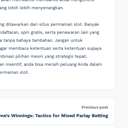
ng lebih lebih menyenangkan.
g ditawarkan dari situs permainan slot. Banyak
aftaran, spin gratis, serta penawaran lain yang
a tanpa bahaya tambahan. Jangan untuk
 agar membaca ketentuan serta ketentuan supaya
inasi pilihan mesin yang strategis tepat,
an insentif, anda bisa meraih peluang Anda dalam
rmainan slot.
Previous post
ne’s Winnings: Tactics for Mixed Parlay Betting