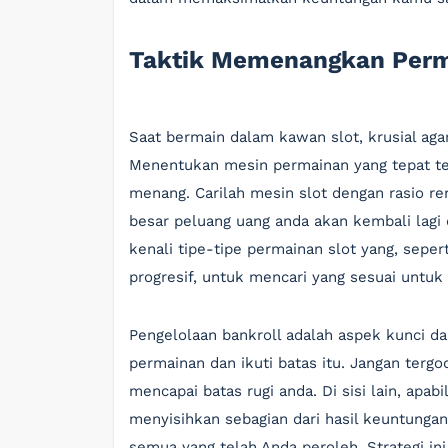
Taktik Memenangkan Perm
Saat bermain dalam kawan slot, krusial aga
Menentukan mesin permainan yang tepat te
menang. Carilah mesin slot dengan rasio r
besar peluang uang anda akan kembali lag
kenali tipe-tipe permainan slot yang, sepert
progresif, untuk mencari yang sesuai untuk
Pengelolaan bankroll adalah aspek kunci da
permainan dan ikuti batas itu. Jangan terg
mencapai batas rugi anda. Di sisi lain, ap
menyisihkan sebagian dari hasil keuntunga
semua yang telah Anda peroleh. Strategi 