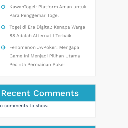
KawanTogel: Platform Aman untuk
Para Penggemar Togel
Togel di Era Digital: Kenapa Warga
88 Adalah Alternatif Terbaik
Fenomenon JwPoker: Mengapa
Game Ini Menjadi Pilihan Utama
Pecinta Permainan Poker
Recent Comments
o comments to show.