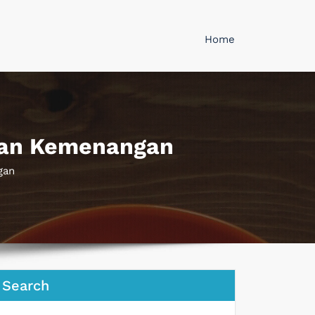
Home
lkan Kemenangan
gan
Search