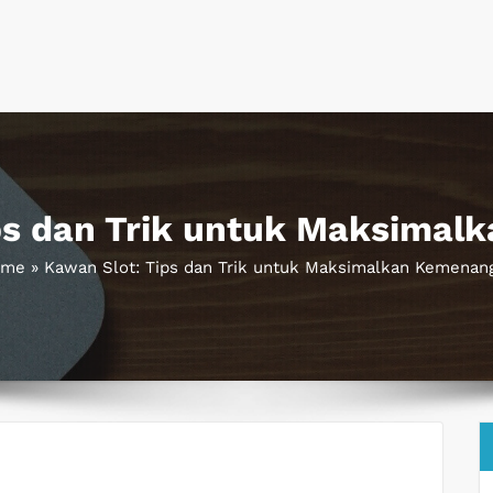
ps dan Trik untuk Maksima
ome
»
Kawan Slot: Tips dan Trik untuk Maksimalkan Kemenan