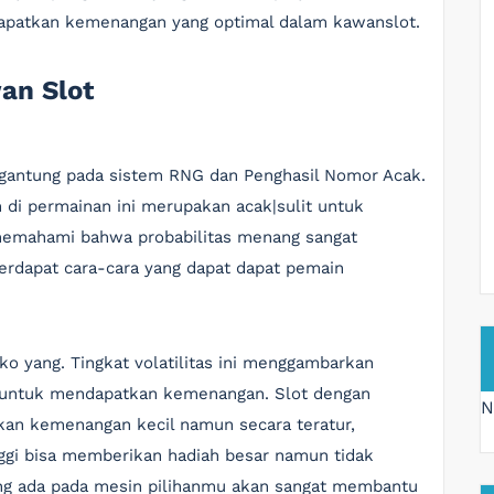
endapatkan kemenangan yang optimal dalam kawanslot.
an Slot
gantung pada sistem RNG dan Penghasil Nomor Acak.
 di permainan ini merupakan acak|sulit untuk
k memahami bahwa probabilitas menang sangat
erdapat cara-cara yang dapat dapat pemain
siko yang. Tingkat volatilitas ini menggambarkan
g untuk mendapatkan kemenangan. Slot dengan
N
kan kemenangan kecil namun secara teratur,
inggi bisa memberikan hadiah besar namun tidak
yang ada pada mesin pilihanmu akan sangat membantu