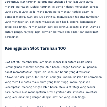
Berikutnya, slot taruhan seratus merupakan pilihan lain yang sama
menarik perhatian. Melalui taruhan ini pemain dapat merasakan sensasi
yang berjudi yang lebih intens tanpa perlu mencari terlalu dalam ke
dompet mereka. Slot bet 100 seringkali menyediakan fasilitas tambahan
yang menggiurkan, sehingga walaupun tarif kecil, potensi kemenangan
tetap bisa tinggi. Ini menjadikan slot bet seratus sebagai pilihan utama di
antara pengguna yang ingin bermain bermain dan pintar dan menikmati
permainan.
Keunggulan Slot Taruhan 100
Slot bet 100 memberikan kombinasi menarik di antara risiko serta
kemungkinan manfaat dengan lebih besar. Dengan taruhan ini, pemain
dapat memanfaatkan ragam ciri khas dan bonus yang ditawarkan
ditawarkan dari game. Taruhan ini seringkali membuka jalan ke permainan
yang memiliki batas maksimum yang lebih tinggi, memungkinkan
kesempatan menang dengan lebih besar. Melalui strategi yang sesuai,
para pemain bisa mendapatkan profi signifikan dari investasi investasi
yang kecil dibanding dengan dengan slot bet yang lebih tinggi.