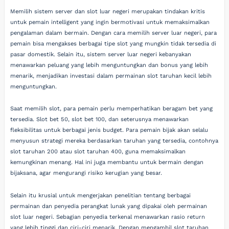
Memilih sistem server dan slot luar negeri merupakan tindakan kritis
untuk pemain intelligent yang ingin bermotivasi untuk memaksimalkan
pengalaman dalam bermain. Dengan cara memilih server luar negeri, para
pemain bisa mengakses berbagai tipe slot yang mungkin tidak tersedia di
pasar domestik. Selain itu, sistem server luar negeri kebanyakan
menawarkan peluang yang lebih menguntungkan dan bonus yang lebih
menarik, menjadikan investasi dalam permainan slot taruhan kecil lebih
menguntungkan.
Saat memilih slot, para pemain perlu memperhatikan beragam bet yang
tersedia. Slot bet 50, slot bet 100, dan seterusnya menawarkan
fleksibilitas untuk berbagai jenis budget. Para pemain bijak akan selalu
menyusun strategi mereka berdasarkan taruhan yang tersedia, contohnya
slot taruhan 200 atau slot taruhan 400, guna memaksimalkan
kemungkinan menang. Hal ini juga membantu untuk bermain dengan
bijaksana, agar mengurangi risiko kerugian yang besar.
Selain itu krusial untuk mengerjakan penelitian tentang berbagai
permainan dan penyedia perangkat lunak yang dipakai oleh permainan
slot luar negeri. Sebagian penyedia terkenal menawarkan rasio return
yang lebih tinggi dan ciri-ciri menarik. Dengan mengambil slot taruhan