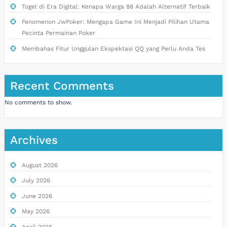
Togel di Era Digital: Kenapa Warga 88 Adalah Alternatif Terbaik
Fenomenon JwPoker: Mengapa Game Ini Menjadi Pilihan Utama
Pecinta Permainan Poker
Membahas Fitur Unggulan Ekspektasi QQ yang Perlu Anda Tes
Recent Comments
No comments to show.
Archives
August 2026
July 2026
June 2026
May 2026
April 2026