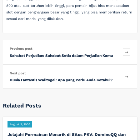
800 atau slot taruhan lebih tinggi, para pemain bijak bisa mendapatkan
slot dengan penghargaan besar yang tinggi, yang bisa memberikan return
sesuai dari modal yang dilakukan.
Previous post
Sahabat Perjudian: Sahabat Setia dalam Perjudian Kamu
Next post
Dunia Fantastis Walitogel: Apa yang Perlu Anda Ketahui?
Related Posts
August 3, 2026
Jelajahi Permainan Menarik di Situs PKV: DominoQQ dan