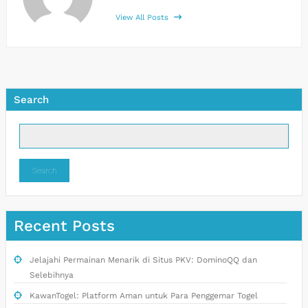
View All Posts
Search
Search
Recent Posts
Jelajahi Permainan Menarik di Situs PKV: DominoQQ dan
Selebihnya
KawanTogel: Platform Aman untuk Para Penggemar Togel