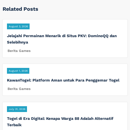
Related Posts
August 3, 2026
Jelajahi Permainan Menarik di Situs PKV: DominoQQ dan
Selebihnya
Berita Games
August 1, 2026
KawanTogel: Platform Aman untuk Para Penggemar Togel
Berita Games
July 31, 2026
Togel di Era Digital: Kenapa Warga 88 Adalah Alternatif
Terbaik