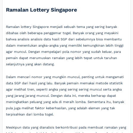
Ramalan Lottery Singapore
Ramalan lottery Singapore menjadi sebuah tema yang sering banyak
dibahas oleh beberapa penggemar togel. Banyak orang yang meyakini
bahwa analisis analisis data hasil SGP dari sebelumnya bisa membantu
dalam menentukan angka-angka yang memiliki kemungkinan lebih tinggi
agar muncul. Dengan mempelajari pola nomor yang sudah keluar, para
pemain dapat merumuskan ramalan yang lebih tepat untuk taruhan
selanjutnya yang akan datang.
Dalam mencari nomor yang mungkin muncul, penting untuk mengamati
data SGP dari hasil yang lalu. Banyak pemain memakai metode statistik
agar melihat tren, seperti angka yang sering sering muncul serta angka
yang jarang jarang muncul. Dengan data ini, mereka berharap dapat
meningkatkan peluang yang ada di meraih lomba. Sementara itu, banyak
pula juga melihat faktor keberhasilan, yang adalah elemen yang tak
terpisahkan dari lomba togel.
Meskipun data yang dianalisis berkontribusi pada membuat ramalan yang