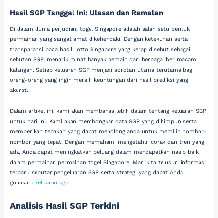
Hasil SGP Tanggal Ini: Ulasan dan Ramalan
Di dalam dunia perjudian, togel Singapore adalah salah satu bentuk
permainan yang sangat amat dikehendaki. Dengan ketekunan serta
transparansi pada hasil, lotto Singapore yang kerap disebut sebagai
sebutan SGP, menarik minat banyak pemain dari berbagai ber macam
kalangan. Setiap keluaran SGP menjadi sorotan utama terutama bagi
orang-orang yang ingin meraih keuntungan dari hasil prediksi yang
akurat.
Dalam artikel ini, kami akan membahas lebih dalam tentang keluaran SGP
untuk hari ini. Kami akan membongkar data SGP yang dihimpun serta
memberikan tebakan yang dapat menolong anda untuk memilih nombor-
nombor yang tepat. Dengan memahami mengetahui corak dan tren yang
ada, Anda dapat meningkatkan peluang dalam mendapatkan nasib baik
dalam permainan permainan togel Singapore. Mari kita telusuri informasi
terbaru seputar pengeluaran SGP serta strategi yang dapat Anda
gunakan.
keluaran sgp
Analisis Hasil SGP Terkini