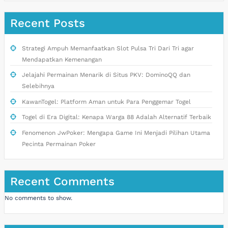
Recent Posts
Strategi Ampuh Memanfaatkan Slot Pulsa Tri Dari Tri agar
Mendapatkan Kemenangan
Jelajahi Permainan Menarik di Situs PKV: DominoQQ dan
Selebihnya
KawanTogel: Platform Aman untuk Para Penggemar Togel
Togel di Era Digital: Kenapa Warga 88 Adalah Alternatif Terbaik
Fenomenon JwPoker: Mengapa Game Ini Menjadi Pilihan Utama
Pecinta Permainan Poker
Recent Comments
No comments to show.