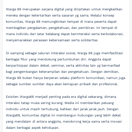
Warga 88 merupakan sarjana digital yang diciptakan untuk mengkaitkan
mereka dengan ketertarikan serta sasaran yg sama. Melalui konsep
komunitas, Warga 88 memungkinkan tempat di mana peserta dapat
membagikan pengalaman, pengetahuan, dan pemikiran. Ini tempat di
mana individu dari latar belakang dapat berinteraksi serta berkolaborasi,
menyemarakkan perasaan kebersamaan serta solidaritas.
Di samping sebagai saluran interaksi sosial, Warga 88 juga memfasilitasi
berbagai fitur yang mendukung pertumbuhan diri. Anggota dapat
berpartisipasi dalam debat, seminar, serta aktivitas lain yg bermanfaat
bagi pengembangan keterampilan dan pengetahuan. Dengan demikian,
Warga 88 bukan hanya berperan selaku platform komunikasi, namun juga
sebagai sumber sumber daya akan kemajuan pribadi dan profesional.
Exisiten Warga88 menjadi penting pada era digital sekarang, dimana
interaksi tatap muka sering kurang. Media ini memberikan peluang
individu untuk masih terhubung, bahkan dari jarak jarak jauh. Dengan
Warga88, komunitas digital ini membangun hubungan yang lebih dekat
yang mendalam di antara anggota, mendorong kerja sama serta inovasi
dalam berbagai aspek kehidupan.