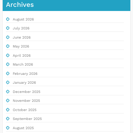
Archives
August 2026
July 2026
June 2026
May 2026
April 2026
March 2026
February 2026
January 2026
December 2025
November 2025
October 2025
September 2025
August 2025