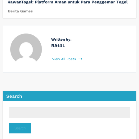
KawanTogel: Platform Aman untuk Para Penggemar Togel
Berita Games
Written by:
RAf4L
View All Posts
Search
Search