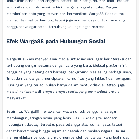
kebutuhan sehari-hari anggota, seperti fitur pengumuman lokal, market
komunitas, dan informasi terkini mengenai kegiatan lokal. Dengan
memberikan data yang relevan dan bermanfaat, Warga88 tidak cuma
menjadi tempat berkumpul, tetapi juga sumber daya untuk menolong
penggunanya agar selalu terhubung ke lingkungan mereka.
Efek Warga88 pada Hubungan Sosial
Warga88 sukses menyediakan media untuk individu agar berinteraksi dan
terhubung dengan sesama dengan cara yang baru. Melalui platform ini,
pengguna yang datang dari berbagai background bisa saling berbagi kisah,
ilmu, dan pandangan, menciptakan komunitas yang inklusif dan beragam.
Hubungan yang terjadi bukan hanya dalam bentuk diskusi, tetapi juga
melalui kerjasama di proyek-proyek sosial yang bermanfaat untuk
masyarakat.
Selain itu, Warga88 menawarkan wadah untuk penggunanya agar
membangun jaringan sosial yang lebih luas. Di era digital modern ,
hubungan tidak lagi terbatas pada tetangga atau dunia nyata, tetapi
dapat berkembang hingga sejumlah daerah dan bahkan negara. Hal ini
memungkinkan pengguna untuk memperoleh pandangan yang lebih luas