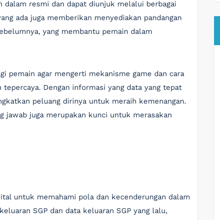
 dalam resmi dan dapat diunjuk melalui berbagai
P yang ada juga memberikan menyediakan pandangan
 sebelumnya, yang membantu pemain dalam
 bagi pemain agar mengerti mekanisme game dan cara
 tepercaya. Dengan informasi yang data yang tepat
ngkatkan peluang dirinya untuk meraih kemenangan.
 jawab juga merupakan kunci untuk merasakan
vital untuk memahami pola dan kecenderungan dalam
keluaran SGP dan data keluaran SGP yang lalu,