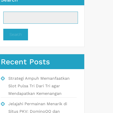
Search
Recent Posts
Strategi Ampuh Memanfaatkan
Slot Pulsa Tri Dari Tri agar
Mendapatkan Kemenangan
Jelajahi Permainan Menarik di
Situs PKV: DominoQQ dan