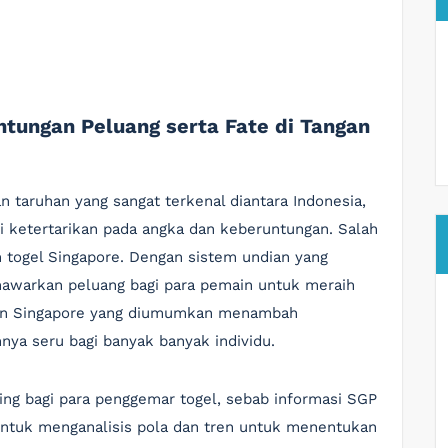
ntungan Peluang serta Fate di Tangan
an taruhan yang sangat terkenal diantara Indonesia,
 ketertarikan pada angka dan keberuntungan. Salah
ah togel Singapore. Dengan sistem undian yang
enawarkan peluang bagi para pemain untuk meraih
ran Singapore yang diumumkan menambah
ya seru bagi banyak banyak individu.
ting bagi para penggemar togel, sebab informasi SGP
ntuk menganalisis pola dan tren untuk menentukan