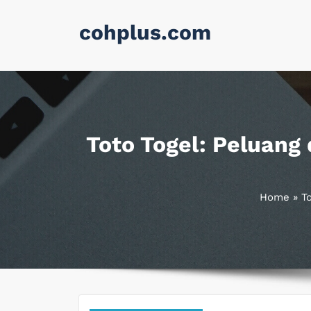
Skip
cohplus.com
to
content
Toto Togel: Peluang
Home
»
T