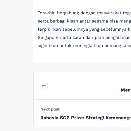
Terakhir, bergabung dengan masyarakat to
serta berbagi kisah antar sesama bisa meng
terpikirkan sebelumnya yang sebelumnya tid
Singapore serta saran dari para pengalaman
signifikan untuk meningkatkan peluang kes
Men
Next post
Rahasia SGP Prize: Strategi Kemenang