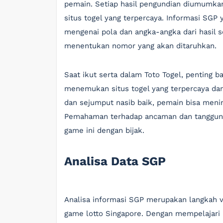
pemain. Setiap hasil pengundian diumumkan
situs togel yang terpercaya. Informasi SG
mengenai pola dan angka-angka dari hasil
menentukan nomor yang akan ditaruhkan.
Saat ikut serta dalam Toto Togel, penting
menemukan situs togel yang terpercaya dan
dan sejumput nasib baik, pemain bisa meni
Pemahaman terhadap ancaman dan tanggung
game ini dengan bijak.
Analisa Data SGP
Analisa informasi SGP merupakan langkah 
game lotto Singapore. Dengan mempelajari 