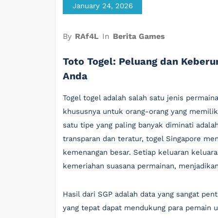
January 24, 2026
By
RAf4L
In
Berita Games
Toto Togel: Peluang dan Keberu
Anda
Togel togel adalah salah satu jenis permain
khususnya untuk orang-orang yang memiliki
satu tipe yang paling banyak diminati adal
transparan dan teratur, togel Singapore m
kemenangan besar. Setiap keluaran kelua
kemeriahan suasana permainan, menjadikann
Hasil dari SGP adalah data yang sangat pen
yang tepat dapat mendukung para pemain u