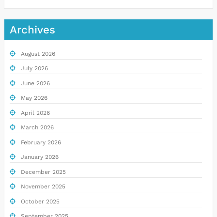
Archives
August 2026
July 2026
June 2026
May 2026
April 2026
March 2026
February 2026
January 2026
December 2025
November 2025
October 2025
September 2025