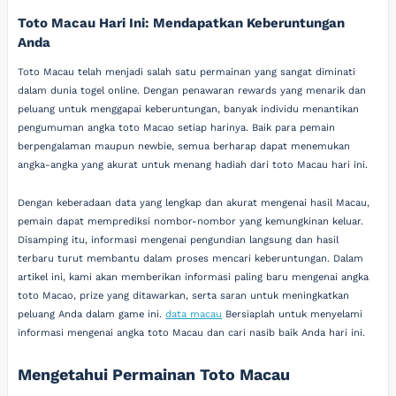
Toto Macau Hari Ini: Mendapatkan Keberuntungan
Anda
Toto Macau telah menjadi salah satu permainan yang sangat diminati
dalam dunia togel online. Dengan penawaran rewards yang menarik dan
peluang untuk menggapai keberuntungan, banyak individu menantikan
pengumuman angka toto Macao setiap harinya. Baik para pemain
berpengalaman maupun newbie, semua berharap dapat menemukan
angka-angka yang akurat untuk menang hadiah dari toto Macau hari ini.
Dengan keberadaan data yang lengkap dan akurat mengenai hasil Macau,
pemain dapat memprediksi nombor-nombor yang kemungkinan keluar.
Disamping itu, informasi mengenai pengundian langsung dan hasil
terbaru turut membantu dalam proses mencari keberuntungan. Dalam
artikel ini, kami akan memberikan informasi paling baru mengenai angka
toto Macao, prize yang ditawarkan, serta saran untuk meningkatkan
peluang Anda dalam game ini.
data macau
Bersiaplah untuk menyelami
informasi mengenai angka toto Macau dan cari nasib baik Anda hari ini.
Mengetahui Permainan Toto Macau