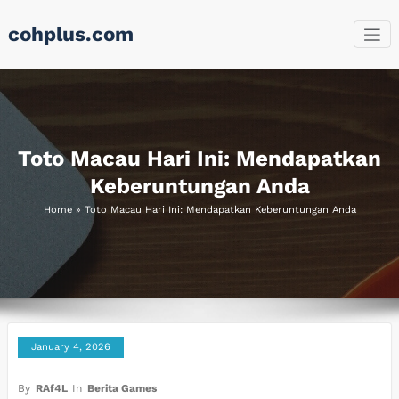
Skip
cohplus.com
to
content
Toto Macau Hari Ini: Mendapatkan
Keberuntungan Anda
Home
»
Toto Macau Hari Ini: Mendapatkan Keberuntungan Anda
January 4, 2026
By
RAf4L
In
Berita Games