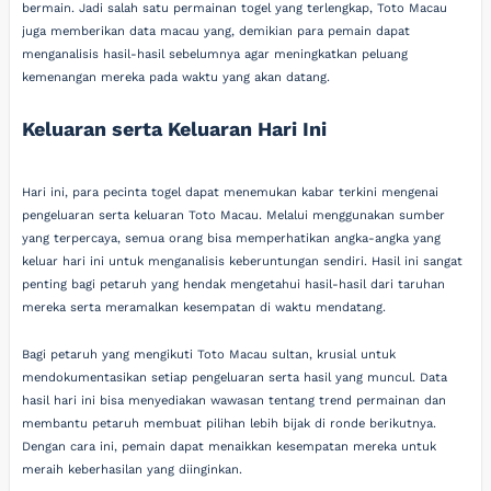
bermain. Jadi salah satu permainan togel yang terlengkap, Toto Macau
juga memberikan data macau yang, demikian para pemain dapat
menganalisis hasil-hasil sebelumnya agar meningkatkan peluang
kemenangan mereka pada waktu yang akan datang.
Keluaran serta Keluaran Hari Ini
Hari ini, para pecinta togel dapat menemukan kabar terkini mengenai
pengeluaran serta keluaran Toto Macau. Melalui menggunakan sumber
yang terpercaya, semua orang bisa memperhatikan angka-angka yang
keluar hari ini untuk menganalisis keberuntungan sendiri. Hasil ini sangat
penting bagi petaruh yang hendak mengetahui hasil-hasil dari taruhan
mereka serta meramalkan kesempatan di waktu mendatang.
Bagi petaruh yang mengikuti Toto Macau sultan, krusial untuk
mendokumentasikan setiap pengeluaran serta hasil yang muncul. Data
hasil hari ini bisa menyediakan wawasan tentang trend permainan dan
membantu petaruh membuat pilihan lebih bijak di ronde berikutnya.
Dengan cara ini, pemain dapat menaikkan kesempatan mereka untuk
meraih keberhasilan yang diinginkan.