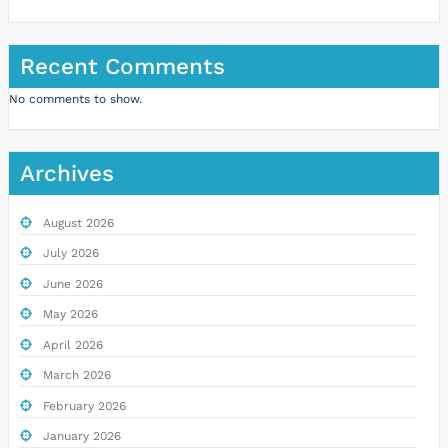
Recent Comments
No comments to show.
Archives
August 2026
July 2026
June 2026
May 2026
April 2026
March 2026
February 2026
January 2026