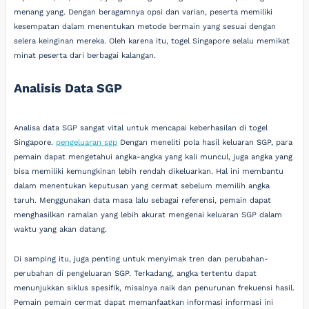
menang yang. Dengan beragamnya opsi dan varian, peserta memiliki
kesempatan dalam menentukan metode bermain yang sesuai dengan
selera keinginan mereka. Oleh karena itu, togel Singapore selalu memikat
minat peserta dari berbagai kalangan.
Analisis Data SGP
Analisa data SGP sangat vital untuk mencapai keberhasilan di togel
Singapore.
pengeluaran sgp
Dengan meneliti pola hasil keluaran SGP, para
pemain dapat mengetahui angka-angka yang kali muncul, juga angka yang
bisa memiliki kemungkinan lebih rendah dikeluarkan. Hal ini membantu
dalam menentukan keputusan yang cermat sebelum memilih angka
taruh. Menggunakan data masa lalu sebagai referensi, pemain dapat
menghasilkan ramalan yang lebih akurat mengenai keluaran SGP dalam
waktu yang akan datang.
Di samping itu, juga penting untuk menyimak tren dan perubahan-
perubahan di pengeluaran SGP. Terkadang, angka tertentu dapat
menunjukkan siklus spesifik, misalnya naik dan penurunan frekuensi hasil.
Pemain pemain cermat dapat memanfaatkan informasi informasi ini