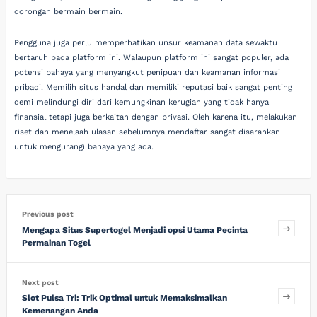
dorongan bermain bermain.
Pengguna juga perlu memperhatikan unsur keamanan data sewaktu
bertaruh pada platform ini. Walaupun platform ini sangat populer, ada
potensi bahaya yang menyangkut penipuan dan keamanan informasi
pribadi. Memilih situs handal dan memiliki reputasi baik sangat penting
demi melindungi diri dari kemungkinan kerugian yang tidak hanya
finansial tetapi juga berkaitan dengan privasi. Oleh karena itu, melakukan
riset dan menelaah ulasan sebelumnya mendaftar sangat disarankan
untuk mengurangi bahaya yang ada.
Previous post
Mengapa Situs Supertogel Menjadi opsi Utama Pecinta
Permainan Togel
Next post
Slot Pulsa Tri: Trik Optimal untuk Memaksimalkan
Kemenangan Anda