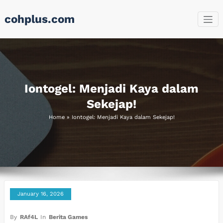
Skip
cohplus.com
to
content
Iontogel: Menjadi Kaya dalam
Sekejap!
Home
»
Iontogel: Menjadi Kaya dalam Sekejap!
January 16, 2026
By
RAf4L
In
Berita Games