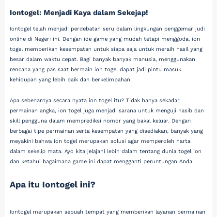
Iontogel: Menjadi Kaya dalam Sekejap!
Iontogel telah menjadi perdebatan seru dalam lingkungan penggemar judi
online di Negeri ini. Dengan ide game yang mudah tetapi menggoda, ion
togel memberikan kesempatan untuk siapa saja untuk meraih hasil yang
besar dalam waktu cepat. Bagi banyak banyak manusia, menggunakan
rencana yang pas saat bermain ion togel dapat jadi pintu masuk
kehidupan yang lebih baik dan berkelimpahan.
Apa sebenarnya secara nyata ion togel itu? Tidak hanya sekadar
permainan angka, ion togel juga menjadi sarana untuk menguji nasib dan
skill pengguna dalam memprediksi nomor yang bakal keluar. Dengan
berbagai tipe permainan serta kesempatan yang disediakan, banyak yang
meyakini bahwa ion togel merupakan solusi agar memperoleh harta
dalam sekelip mata. Ayo kita jelajahi lebih dalam tentang dunia togel ion
dan ketahui bagaimana game ini dapat mengganti peruntungan Anda.
Apa itu Iontogel ini?
Iontogel merupakan sebuah tempat yang memberikan layanan permainan