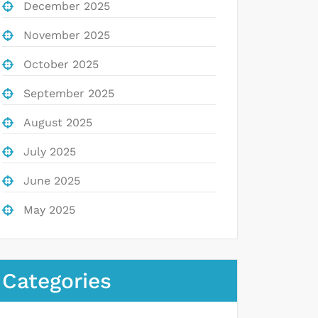
December 2025
November 2025
October 2025
September 2025
August 2025
July 2025
June 2025
May 2025
Categories