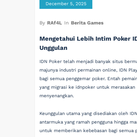
December 5, 2025
By
RAf4L
In
Berita Games
Mengetahui Lebih Intim Poker I
Unggulan
IDN Poker telah menjadi banyak situs berm
majunya industri permainan online, IDN Pl
bagi semua penggemar poker. Entah pemain
yang migrasi ke idnpoker untuk merasaka
menyenangkan.
Keunggulan utama yang disediakan oleh IDN
antarmuka yang ramah pengguna hingga ma
untuk memberikan kebebasan bagi semua pe