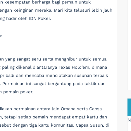
n kesempatan berharga bagi pemain untuk
ngan keinginan mereka. Mari kita telusuri lebih jauh
ang hadir oleh IDN Poker.
r
n yang sangat seru serta menghibur untuk semua
 paling dikenal diantaranya Texas Hold’em, dimana
 pribadi dan mencoba menciptakan susunan terbaik
 Permainan ini sangat bergantung pada taktik dan
an pemain poker.
diakan permainan antara lain Omaha serta Capsa
, tetapi setiap pemain mendapat empat kartu dan
N
sebut dengan tiga kartu komunitas. Capsa Susun, di