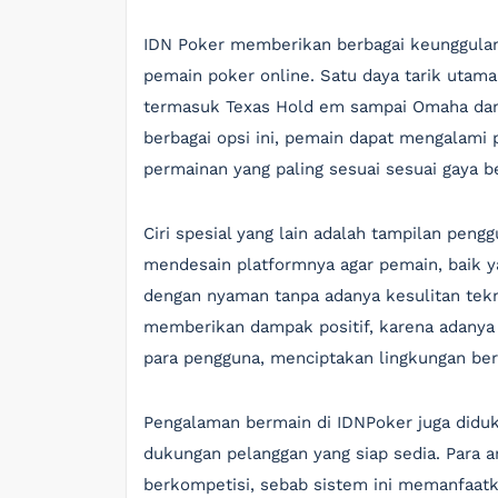
IDN Poker memberikan berbagai keunggulan
pemain poker online. Satu daya tarik utam
termasuk Texas Hold em sampai Omaha dan 
berbagai opsi ini, pemain dapat mengalami
permainan yang paling sesuai sesuai gaya b
Ciri spesial yang lain adalah tampilan pen
mendesain platformnya agar pemain, baik 
dengan nyaman tanpa adanya kesulitan tekn
memberikan dampak positif, karena adanya
para pengguna, menciptakan lingkungan ber
Pengalaman bermain di IDNPoker juga didu
dukungan pelanggan yang siap sedia. Para 
berkompetisi, sebab sistem ini memanfaatk