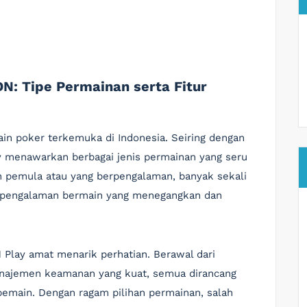
DN: Tipe Permainan serta Fitur
ain poker terkemuka di Indonesia. Seiring dengan
ay menawarkan berbagai jenis permainan yang seru
 pemula atau yang berpengalaman, banyak sekali
n pengalaman bermain yang menegangkan dan
 Play amat menarik perhatian. Berawal dari
najemen keamanan yang kuat, semua dirancang
main. Dengan ragam pilihan permainan, salah