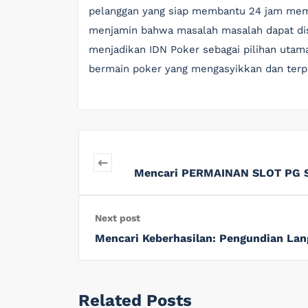
pelanggan yang siap membantu 24 jam memb
menjamin bahwa masalah masalah dapat dise
menjadikan IDN Poker sebagai pilihan utam
bermain poker yang mengasyikkan dan terp
Mencari PERMAINAN SLOT PG 
Next post
Mencari Keberhasilan: Pengundian La
Related Posts