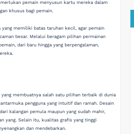
 memerlukan pemain menyusun kartu mereka dalam
ngan khusus bagi pemain.
ang memiliki batas taruhan kecil, agar pemain
caman besar. Melalui beragam pilihan permainan
pemain, dari baru hingga yang berpengalaman,
ereka.
yang membuatnya salah satu pilihan terbaik di dunia
h antarmuka pengguna yang intuitif dan ramah. Desain
dari kalangan pemula maupun yang sudah mahir,
yang. Selain itu, kualitas grafis yang tinggi
nyenangkan dan mendebarkan.