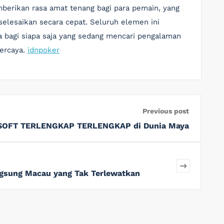
erikan rasa amat tenang bagi para pemain, yang
lesaikan secara cepat. Seluruh elemen ini
a bagi siapa saja yang sedang mencari pengalaman
ercaya.
idnpoker
Previous post
SOFT TERLENGKAP TERLENGKAP di Dunia Maya
ngsung Macau yang Tak Terlewatkan