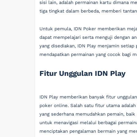
sisi lain, adalah permainan kartu dimana
tiga tingkat dalam berbeda, memberi tanta
Untuk pemula, IDN Poker memberikan meja y
dapat mempelajari serta menguji dengan an
yang disediakan, IDN Play menjamin setiap 
mendapatkan permainan yang cocok bagi m
Fitur Unggulan IDN Play
IDN Play memberikan banyak fitur unggulan 
poker online. Salah satu fitur utama adala
yang sederhana memudahkan pemain, baik 
untuk menavigasi melalui berbagai permainan 
menciptakan pengalaman bermain yang me