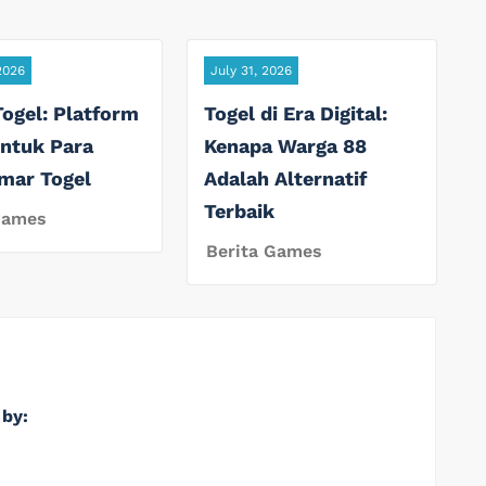
2026
July 31, 2026
ogel: Platform
Togel di Era Digital:
ntuk Para
Kenapa Warga 88
mar Togel
Adalah Alternatif
Terbaik
Games
Berita Games
 by: