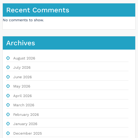
Recent Comments
No comments to show.
Archives
August 2026
July 2026
June 2026
May 2026
April 2026
March 2026
February 2026
January 2026
December 2025