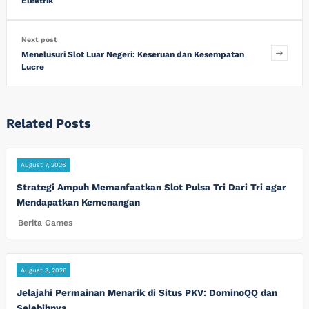
Elektrik
Next post
Menelusuri Slot Luar Negeri: Keseruan dan Kesempatan
Lucre
Related Posts
August 7, 2026
Strategi Ampuh Memanfaatkan Slot Pulsa Tri Dari Tri agar
Mendapatkan Kemenangan
Berita Games
August 3, 2026
Jelajahi Permainan Menarik di Situs PKV: DominoQQ dan
Selebihnya