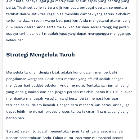
Akhir kata, bahaya legal juga merupakan adalah aspek yang penting yang
perlu. Tidak setiap jenis taru dijinkan pada berbagai daerah, sementara
terlibat dalam aktivitas ilegal bisa memiliki dampak yang serius. Sebelum
terjun ke dalam realm warga bet, pastikan Anda mengetahui aturan yang
di wilayah daerah Anda serta melakukan taruhan secara tanggung jawab
supaya terhindar dari masalah legal yang dapat mengganggu mengganggu
kehidupan.
Strategi Mengelola Taruh
Mengelola taruhan dengan bijak adalah kunci dalam memperbaiki
pengalaman wargabet. Salah satu metode yang efektif adalah dengan
mengatur had budget sebelum Anda memulai. Tentukanlah jumlah yang
yang Anda gunakan dan dan jangan pernah melebihi batas itu. Hal ini akan
membantu mencegah kerugian yang besar serta memastikan agar
taruhan selalu dalam kendali. Dengan cara menentukan batas, Anda juga
dapat lebih menikmati proses proses tanpa tekanan finansial yang yang
berlebihan.
Strategi selain itu adalah menentukan jenis taruh yang sesuai dengan
dengan pengetahuan Anda. Fokus di taruhan yang memahami secara