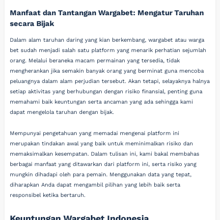
Manfaat dan Tantangan Wargabet: Mengatur Taruhan
secara Bijak
Dalam alam taruhan daring yang kian berkembang, wargabet atau warga
bet sudah menjadi salah satu platform yang menarik perhatian sejumlah
orang. Melalui beraneka macam permainan yang tersedia, tidak
mengherankan jika semakin banyak orang yang berminat guna mencoba
peluangnya dalam alam perjudian tersebut. Akan tetapi, selayaknya halnya
setiap aktivitas yang berhubungan dengan risiko finansial, penting guna
memahami baik keuntungan serta ancaman yang ada sehingga kami
dapat mengelola taruhan dengan bijak.
Mempunyai pengetahuan yang memadai mengenai platform ini
merupakan tindakan awal yang baik untuk meminimalkan risiko dan
memaksimalkan kesempatan. Dalam tulisan ini, kami bakal membahas
berbagai manfaat yang ditawarkan dari platform ini, serta risiko yang
mungkin dihadapi oleh para pemain. Menggunakan data yang tepat,
diharapkan Anda dapat mengambil pilihan yang lebih baik serta
responsibel ketika bertaruh.
Keuntungan Wargabet Indonesia