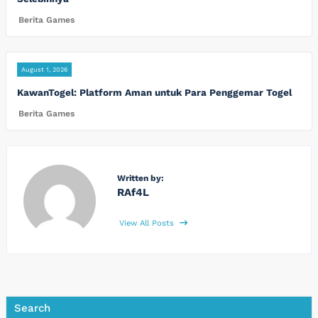
Berita Games
August 1, 2026
KawanTogel: Platform Aman untuk Para Penggemar Togel
Berita Games
Written by:
RAf4L
View All Posts
Search