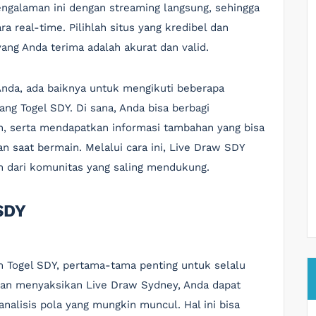
engalaman ini dengan streaming langsung, sehingga
 real-time. Pilihlah situs yang kredibel dan
ng Anda terima adalah akurat dan valid.
nda, ada baiknya untuk mengikuti beberapa
g Togel SDY. Di sana, Anda bisa berbagi
n, serta mendapatkan informasi tambahan yang bisa
saat bermain. Melalui cara ini, Live Draw SDY
ian dari komunitas yang saling mendukung.
SDY
Togel SDY, pertama-tama penting untuk selalu
gan menyaksikan Live Draw Sydney, Anda dapat
alisis pola yang mungkin muncul. Hal ini bisa