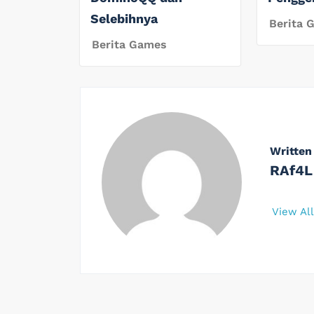
Selebihnya
Berita 
Berita Games
Written
RAf4L
View Al