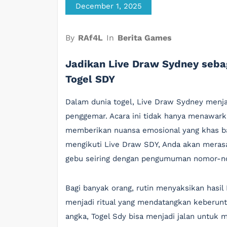
December 1, 2025
By
RAf4L
In
Berita Games
Jadikan Live Draw Sydney seba
Togel SDY
Dalam dunia togel, Live Draw Sydney menja
penggemar. Acara ini tidak hanya menawarkan
memberikan nuansa emosional yang khas ba
mengikuti Live Draw SDY, Anda akan meras
gebu seiring dengan pengumuman nomor-n
Bagi banyak orang, rutin menyaksikan hasil
menjadi ritual yang mendatangkan keberunt
angka, Togel Sdy bisa menjadi jalan untuk 