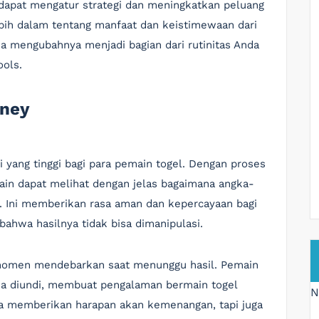
n dapat mengatur strategi dan meningkatkan peluang
ebih dalam tentang manfaat dan keistimewaan dari
a mengubahnya menjadi bagian dari rutinitas Anda
ools.
dney
yang tinggi bagi para pemain togel. Dengan proses
main dapat melihat dengan jelas bagaimana angka-
. Ini memberikan rasa aman dan kepercayaan bagi
ahwa hasilnya tidak bisa dimanipulasi.
 momen mendebarkan saat menunggu hasil. Pemain
ka diundi, membuat pengalaman bermain togel
N
nya memberikan harapan akan kemenangan, tapi juga