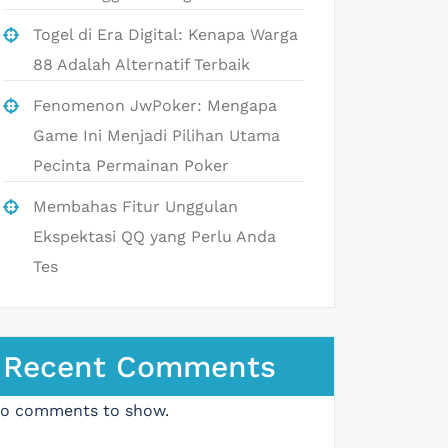
Togel di Era Digital: Kenapa Warga
88 Adalah Alternatif Terbaik
Fenomenon JwPoker: Mengapa
Game Ini Menjadi Pilihan Utama
Pecinta Permainan Poker
Membahas Fitur Unggulan
Ekspektasi QQ yang Perlu Anda
Tes
Recent Comments
o comments to show.