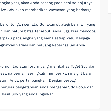
gka yang akan Anda pasang pada sesi selanjutnya.
 Live Sdy akan memberikan wawasan yang berharga.
eberuntungan semata. Gunakan strategi bermain yang
ain dan patuhi batas tersebut. Anda juga bisa mencoba
erpaku pada angka yang sama setiap kali. Menjaga
gkatkan variasi dan peluang keberhasilan Anda
n komunitas atau forum yang membahas Togel Sdy dan
n sesama pemain seringkali memberikan insight baru
belum Anda pertimbangkan. Dengan berbagi
mperluas pengetahuan Anda mengenai Sdy Pools dan
asil Sdy yang Anda inginkan.