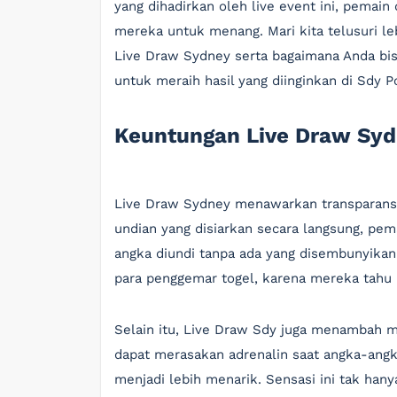
yang dihadirkan oleh live event ini, pemai
mereka untuk menang. Mari kita telusuri l
Live Draw Sydney serta bagaimana Anda bis
untuk meraih hasil yang diinginkan di Sdy P
Keuntungan Live Draw Sy
Live Draw Sydney menawarkan transparansi 
undian yang disiarkan secara langsung, pe
angka diundi tanpa ada yang disembunyikan
para penggemar togel, karena mereka tahu b
Selain itu, Live Draw Sdy juga menambah
dapat merasakan adrenalin saat angka-ang
menjadi lebih menarik. Sensasi ini tak ha