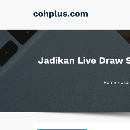
Skip
cohplus.com
to
content
Jadikan Live Draw 
Home
»
Jad