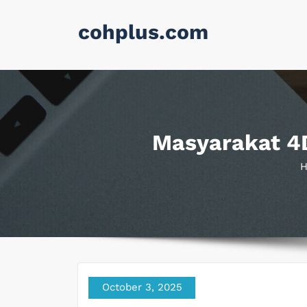
Skip
cohplus.com
to
content
Masyarakat 4
October 3, 2025