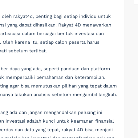
leh rakyat4d, penting bagi setiap individu untuk
si yang dapat dihasilkan. Rakyat 4D menawarkan
rtisipasi dalam berbagai bentuk investasi dan
Oleh karena itu, setiap calon peserta harus
ati sebelum terlibat.
er daya yang ada, seperti panduan dan platform
ntuk memperbaiki pemahaman dan keterampilan.
enting agar bisa memutuskan pilihan yang tepat dalam
lamanya lakukan analisis sebelum mengambil langkah.
 yang ada dan jangan mengandalkan peluang ini
n investasi adalah kunci untuk keamanan finansial
erdas dan data yang tepat, rakyat 4D bisa menjadi