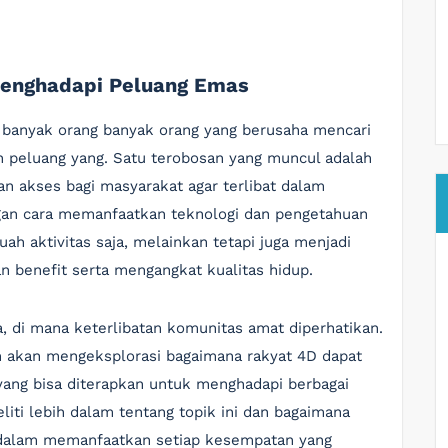
Menghadapi Peluang Emas
, banyak orang banyak orang yang berusaha mencari
 peluang yang. Satu terobosan yang muncul adalah
n akses bagi masyarakat agar terlibat dalam
n cara memanfaatkan teknologi dan pengetahuan
ah aktivitas saja, melainkan tetapi juga menjadi
 benefit serta mengangkat kualitas hidup.
 di mana keterlibatan komunitas amat diperhatikan.
kan akan mengeksplorasi bagaimana rakyat 4D dapat
 yang bisa diterapkan untuk menghadapi berbagai
iti lebih dalam tentang topik ini dan bagaimana
s dalam memanfaatkan setiap kesempatan yang