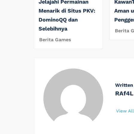
Jelajahi Permainan
KawanT
Menarik di Situs PKV:
Aman u
DominoQQ dan
Pengge
Selebihnya
Berita 
Berita Games
Written
RAf4L
View Al