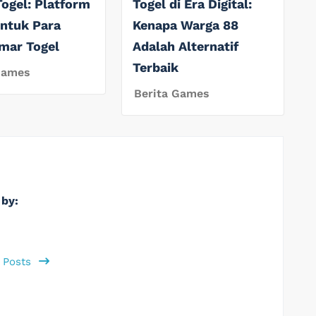
ogel: Platform
Togel di Era Digital:
ntuk Para
Kenapa Warga 88
mar Togel
Adalah Alternatif
Terbaik
Games
Berita Games
 by:
l Posts