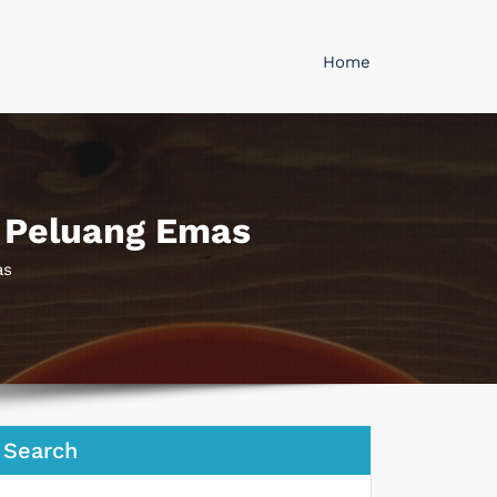
Home
 Peluang Emas
as
Search