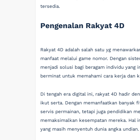
tersedia.
Pengenalan Rakyat 4D
Rakyat 4D adalah salah satu yg menawarka
manfaat melalui game nomor. Dengan sistem
menjadi solusi bagi beragam individu yang
berminat untuk memahami cara kerja dan k
Di tengah era digital ini, rakyat 4D hadi
ikut serta. Dengan memanfaatkan banyak fit
servis permainan, tetapi juga pendidikan m
memaksimalkan kesempatan mereka. Hal in
yang masih menyentuh dunia angka undian.