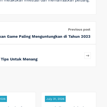
ingin melakukan investasi dan memanfaatkan peluang.
Previous post
kan Game Paling Menguntungkan di Tahun 2023
n Tips Untuk Menang
2026
July 31, 2026