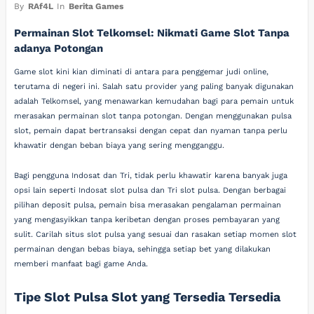
By
RAf4L
In
Berita Games
Permainan Slot Telkomsel: Nikmati Game Slot Tanpa
adanya Potongan
Game slot kini kian diminati di antara para penggemar judi online,
terutama di negeri ini. Salah satu provider yang paling banyak digunakan
adalah Telkomsel, yang menawarkan kemudahan bagi para pemain untuk
merasakan permainan slot tanpa potongan. Dengan menggunakan pulsa
slot, pemain dapat bertransaksi dengan cepat dan nyaman tanpa perlu
khawatir dengan beban biaya yang sering mengganggu.
Bagi pengguna Indosat dan Tri, tidak perlu khawatir karena banyak juga
opsi lain seperti Indosat slot pulsa dan Tri slot pulsa. Dengan berbagai
pilihan deposit pulsa, pemain bisa merasakan pengalaman permainan
yang mengasyikkan tanpa keribetan dengan proses pembayaran yang
sulit. Carilah situs slot pulsa yang sesuai dan rasakan setiap momen slot
permainan dengan bebas biaya, sehingga setiap bet yang dilakukan
memberi manfaat bagi game Anda.
Tipe Slot Pulsa Slot yang Tersedia Tersedia