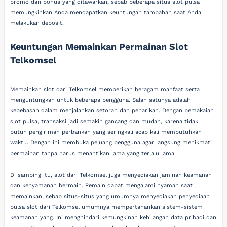
promo dan bonus yang ditawarkan, sebab beberapa situs slot pulsa
memungkinkan Anda mendapatkan keuntungan tambahan saat Anda
melakukan deposit.
Keuntungan Memainkan Permainan Slot
Telkomsel
Memainkan slot dari Telkomsel memberikan beragam manfaat serta
menguntungkan untuk beberapa pengguna. Salah satunya adalah
kebebasan dalam menjalankan setoran dan penarikan. Dengan pemakaian
slot pulsa, transaksi jadi semakin gancang dan mudah, karena tidak
butuh pengiriman perbankan yang seringkali acap kali membutuhkan
waktu. Dengan ini membuka peluang pengguna agar langsung menikmati
permainan tanpa harus menantikan lama yang terlalu lama.
Di samping itu, slot dari Telkomsel juga menyediakan jaminan keamanan
dan kenyamanan bermain. Pemain dapat mengalami nyaman saat
memainkan, sebab situs-situs yang umumnya menyediakan penyediaan
pulsa slot dari Telkomsel umumnya mempertahankan sistem-sistem
keamanan yang. Ini menghindari kemungkinan kehilangan data pribadi dan