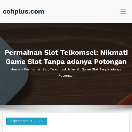
Skip
cohplus.com
to
content
Permainan Slot Telkomsel: Nikmati
Game Slot Tanpa adanya Potongan
Home
»
Permainan Slot Telkomsel: Nikmati Game Slot Tanpa adanya
Potongan
September 14, 2025