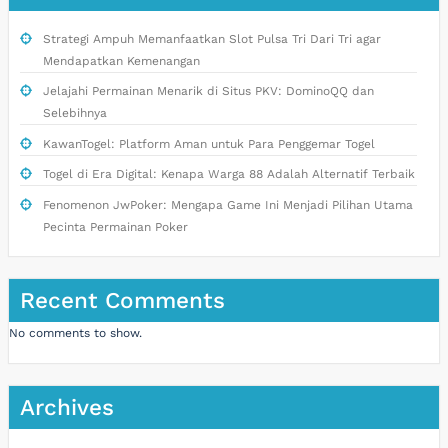
Strategi Ampuh Memanfaatkan Slot Pulsa Tri Dari Tri agar
Mendapatkan Kemenangan
Jelajahi Permainan Menarik di Situs PKV: DominoQQ dan
Selebihnya
KawanTogel: Platform Aman untuk Para Penggemar Togel
Togel di Era Digital: Kenapa Warga 88 Adalah Alternatif Terbaik
Fenomenon JwPoker: Mengapa Game Ini Menjadi Pilihan Utama
Pecinta Permainan Poker
Recent Comments
No comments to show.
Archives