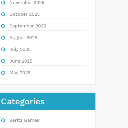
November 2025
October 2025
September 2025
August 2025
July 2025
June 2025
May 2025
Categories
Berita Games