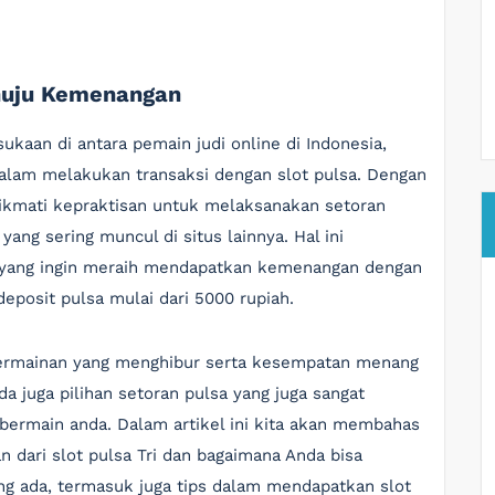
enuju Kemenangan
ukaan di antara pemain judi online di Indonesia,
dalam melakukan transaksi dengan slot pulsa. Dengan
nikmati kepraktisan untuk melaksanakan setoran
ang sering muncul di situs lainnya. Hal ini
 yang ingin meraih mendapatkan kemenangan dengan
eposit pulsa mulai dari 5000 rupiah.
permainan yang menghibur serta kesempatan menang
a juga pilihan setoran pulsa yang juga sangat
rmain anda. Dalam artikel ini kita akan membahas
 dari slot pulsa Tri dan bagaimana Anda bisa
ng ada, termasuk juga tips dalam mendapatkan slot