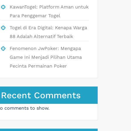
KawanTogel: Platform Aman untuk
Para Penggemar Togel
Togel di Era Digital: Kenapa Warga
88 Adalah Alternatif Terbaik
Fenomenon JwPoker: Mengapa
Game Ini Menjadi Pilihan Utama
Pecinta Permainan Poker
Recent Comments
o comments to show.