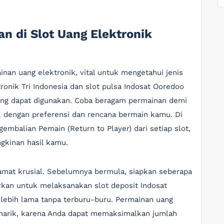
 di Slot Uang Elektronik
nan uang elektronik, vital untuk mengetahui jenis
ronik Tri Indonesia dan slot pulsa Indosat Ooredoo
yang dapat digunakan. Coba beragam permainan demi
k dengan preferensi dan rencana bermain kamu. Di
embalian Pemain (Return to Player) dari setiap slot,
gkinan hasil kamu.
amat krusial. Sebelumnya bermula, siapkan seberapa
rkan untuk melaksanakan slot deposit Indosat
 lebih lama tanpa terburu-buru. Permainan uang
enarik, karena Anda dapat memaksimalkan jumlah