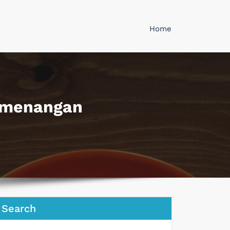
Home
Kemenangan
Search