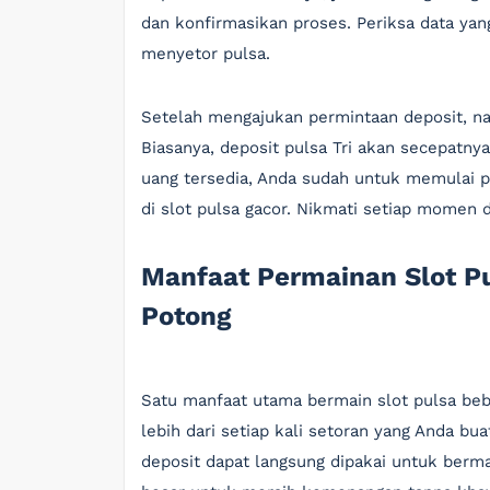
dan konfirmasikan proses. Periksa data yan
menyetor pulsa.
Setelah mengajukan permintaan deposit, nan
Biasanya, deposit pulsa Tri akan secepatn
uang tersedia, Anda sudah untuk memulai 
di slot pulsa gacor. Nikmati setiap momen
Manfaat Permainan Slot Pu
Potong
Satu manfaat utama bermain slot pulsa beba
lebih dari setiap kali setoran yang Anda b
deposit dapat langsung dipakai untuk berm