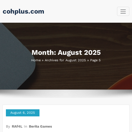
Skip
cohplus.com
to
content
Month:
August 2025
Home
»
Archives for August 2025
»
Page 5
August 6, 2025
By
RAf4L
In
Berita Games