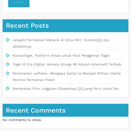
Search
Recent Posts
Jelajahi Permainan Menarik di Situs PKV: DominoQQ dan
Selebihnya
KawanTogel: Platform Aman untuk Para Penggemar Togel
Togel di Era Digital: Kenapa Warga 88 Adalah Alternatif Terbaik
Fenomenon JwPoker: Mengapa Game Ini Menjadi Pilihan Utama
Pecinta Permainan Poker
Membahas Fitur Unggulan Ekspektasi QQ yang Perlu Anda Tes
Recent Comments
No comments to show.