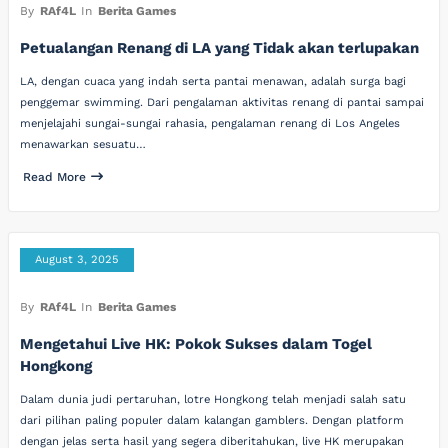
By
RAf4L
In
Berita Games
Petualangan Renang di LA yang Tidak akan terlupakan
LA, dengan cuaca yang indah serta pantai menawan, adalah surga bagi
penggemar swimming. Dari pengalaman aktivitas renang di pantai sampai
menjelajahi sungai-sungai rahasia, pengalaman renang di Los Angeles
menawarkan sesuatu…
Read More
August 3, 2025
By
RAf4L
In
Berita Games
Mengetahui Live HK: Pokok Sukses dalam Togel
Hongkong
Dalam dunia judi pertaruhan, lotre Hongkong telah menjadi salah satu
dari pilihan paling populer dalam kalangan gamblers. Dengan platform
dengan jelas serta hasil yang segera diberitahukan, live HK merupakan