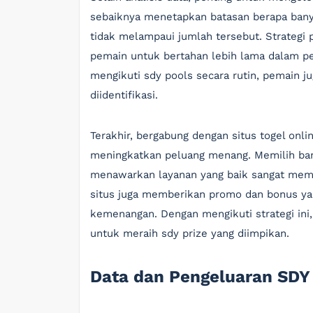
sebaiknya menetapkan batasan berapa banyak
tidak melampaui jumlah tersebut. Strateg
pemain untuk bertahan lebih lama dalam pe
mengikuti sdy pools secara rutin, pemain 
diidentifikasi.
Terakhir, bergabung dengan situs togel onli
meningkatkan peluang menang. Memilih band
menawarkan layanan yang baik sangat memp
situs juga memberikan promo dan bonus y
kemenangan. Dengan mengikuti strategi in
untuk meraih sdy prize yang diimpikan.
Data dan Pengeluaran SDY