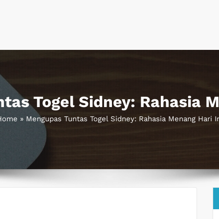
as Togel Sidney: Rahasia M
Home
»
Mengupas Tuntas Togel Sidney: Rahasia Menang Hari In