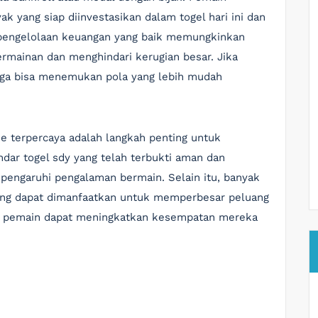
 yang siap diinvestasikan dalam togel hari ini dan
i pengelolaan keuangan yang baik memungkinkan
rmainan dan menghindari kerugian besar. Jika
juga bisa menemukan pola yang lebih mudah
ne terpercaya adalah langkah penting untuk
ar togel sdy yang telah terbukti aman dan
engaruhi pengalaman bermain. Selain itu, banyak
ang dapat dimanfaatkan untuk memperbesar peluang
i, pemain dapat meningkatkan kesempatan mereka