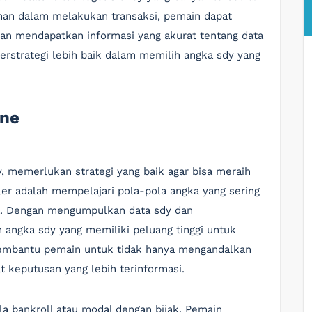
han dalam melakukan transaksi, pemain dapat
dan mendapatkan informasi yang akurat tentang data
erstrategi lebih baik dalam memilih angka sdy yang
ine
y, memerlukan strategi yang baik agar bisa meraih
ler adalah mempelajari pola-pola angka yang sering
. Dengan mengumpulkan data sdy dan
angka sdy yang memiliki peluang tinggi untuk
 membantu pemain untuk tidak hanya mengandalkan
 keputusan yang lebih terinformasi.
la bankroll atau modal dengan bijak. Pemain