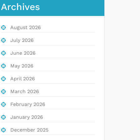
Archives
August 2026
July 2026
June 2026
May 2026
April 2026
March 2026
February 2026
January 2026
December 2025