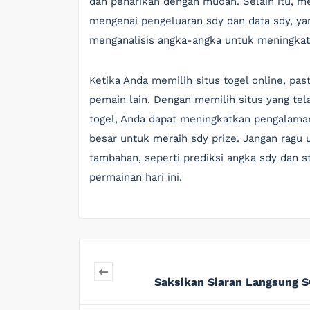
dan penarikan dengan mudah. Selain itu, me
mengenai pengeluaran sdy dan data sdy, ya
menganalisis angka-angka untuk meningka
Ketika Anda memilih situs togel online, p
pemain lain. Dengan memilih situs yang te
togel, Anda dapat meningkatkan pengalama
besar untuk meraih sdy prize. Jangan ragu 
tambahan, seperti prediksi angka sdy dan 
permainan hari ini.
Saksikan Siaran Langsung SG