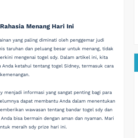
Rahasia Menang Hari Ini
ainan yang paling diminati oleh penggemar judi
enis taruhan dan peluang besar untuk menang, tidak
rkini mengenai togel sdy. Dalam artikel ini, kita
 Anda ketahui tentang togel Sidney, termasuk cara
h kemenangan.
y menjadi informasi yang sangat penting bagi para
sebelumnya dapat membantu Anda dalam menentukan
memberikan wawasan tentang bandar togel sdy dan
ga Anda bisa bermain dengan aman dan nyaman. Mari
ntuk meraih sdy prize hari ini.