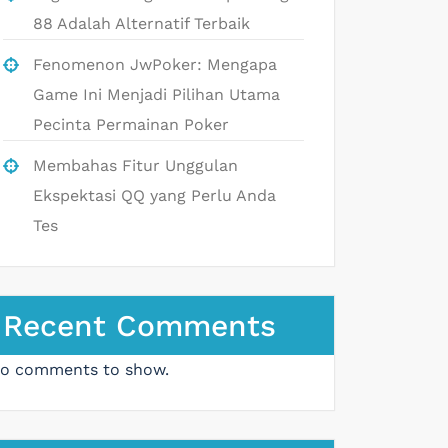
88 Adalah Alternatif Terbaik
Fenomenon JwPoker: Mengapa
Game Ini Menjadi Pilihan Utama
Pecinta Permainan Poker
Membahas Fitur Unggulan
Ekspektasi QQ yang Perlu Anda
Tes
Recent Comments
o comments to show.