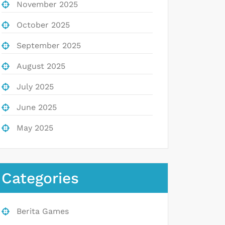
November 2025
October 2025
September 2025
August 2025
July 2025
June 2025
May 2025
Categories
Berita Games