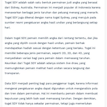
Togel SDY adalah salah satu bentuk permainan judi angka yang berasal
dari Sidney, Australia. Permainan ini menjadi populer di Indonesia karena
menawarkan berbagai jenis taruhan dan peluang menang yang menarik.
Togel SDY juga dikenal dengan nama togel Sydney, yang merujuk pada
sumber resmi pengeluaran angka hasil undian yang berlangsung setiap
hari.
Dalam togel SDY, pemain memilih angka dari rentang tertentu, dan jika
angka yang dipilih cocok dengan hasil undian, pemain berhak
mendapatkan hadiah sesuai dengan ketentuan yang berlaku. Togel ini
memiliki beberapa jenis permainan, seperti 2D, 3D, dan 4D, yang
menyediakan variasi bagi para pemain dalam memasang taruhan.
Keunikan dari Togel SDY adalah adanya sistem live draw, yang
memungkinkan pemain melihat hasil undian secara langsung dan
transparan.
Data SDY menjadi penting bagi para penggemar togel, karena informasi
mengenai pengeluaran angka dapat digunakan untuk menganalisis pola
dan tren dalam permainan. Hal ini membantu pemain dalam membuat
keputusan yang lebih baik saat memasang taruhan. Dengan demikian,
togel SDY tidak hanya sekadar permainan, tetapi juga memerlukan