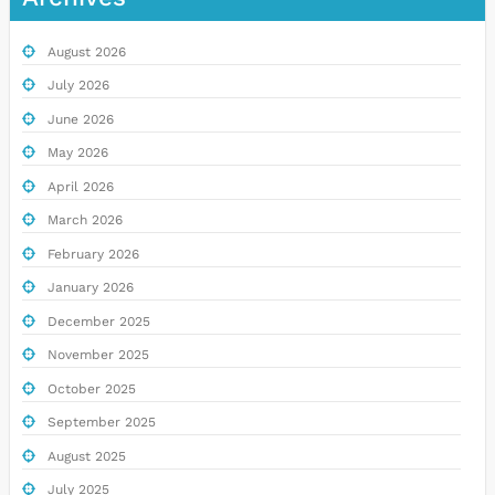
August 2026
July 2026
June 2026
May 2026
April 2026
March 2026
February 2026
January 2026
December 2025
November 2025
October 2025
September 2025
August 2025
July 2025