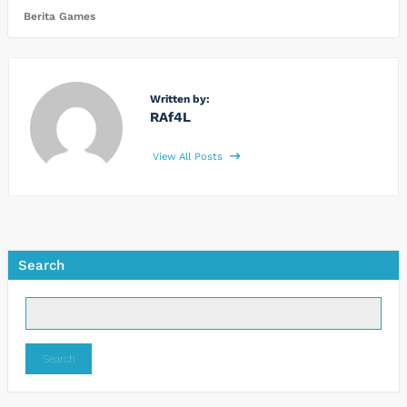
Berita Games
Written by:
RAf4L
View All Posts
Search
Search