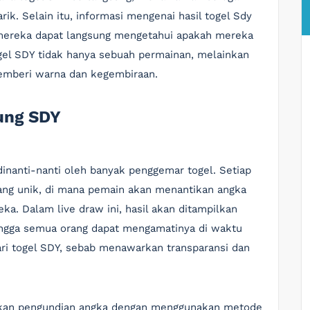
rik. Selain itu, informasi mengenai hasil togel Sdy
a mereka dapat langsung mengetahui apakah mereka
gel SDY tidak hanya sebuah permainan, melainkan
memberi warna dan kegembiraan.
ung SDY
dinanti-nanti oleh banyak penggemar togel. Setiap
ang unik, di mana pemain akan menantikan angka
. Dalam live draw ini, hasil akan ditampilkan
ingga semua orang dapat mengamatinya di waktu
dari togel SDY, sebab menawarkan transparansi dan
akan pengundian angka dengan menggunakan metode