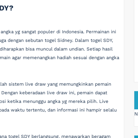
SDY?
angka yg sangat populer di Indonesia. Permainan ini
 juga dengan sebutan togel Sidney. Dalam togel SDY,
iharapkan bisa muncul dalam undian. Setiap hasil
main agar memenangkan hadiah sesuai dengan angka
adalah sistem live draw yang memungkinkan pemain
. Dengan keberadaan live draw ini, pemain dapat
si ketika menunggu angka yg mereka pilih. Live
da waktu tertentu, dan informasi ini hampir selalu
N
mana togel SDY berlangsung, menawarkan beragam