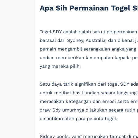
Apa Sih Permainan Togel 
Togel SDY adalah salah satu tipe permainan 
berasal dari Sydney, Australia, dan dikenal
pemain mengambil serangkaian angka yang d
undian memberikan kesempatan kepada pe
yang mereka pilih.
Satu daya tarik signifikan dari togel SDY 
untuk melihat hasil undian secara langsung
merasakan ketegangan dan emosi serta emo
draw Sdy umumnya dilakukan secara rutin pa
dinantikan oleh para pecinta togel.
Sidney pools, yang merupakan tempat di 