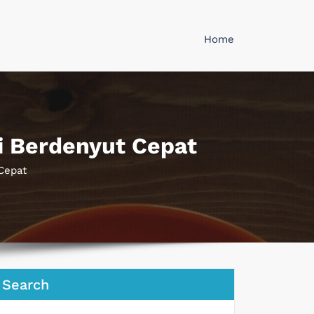
Home
i Berdenyut Cepat
Cepat
Search