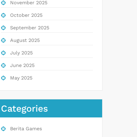
November 2025
October 2025
September 2025
August 2025
July 2025
June 2025
May 2025
Categories
Berita Games