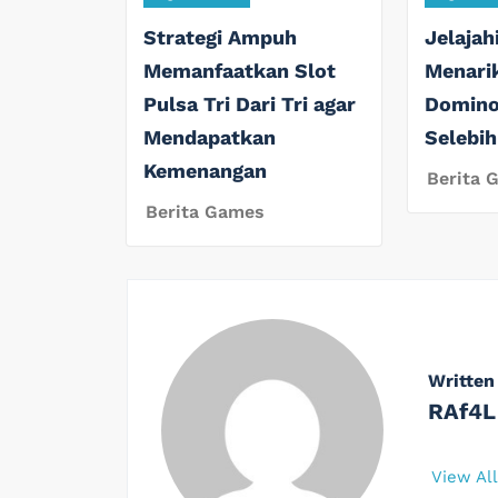
Strategi Ampuh
Jelajah
Memanfaatkan Slot
Menarik
Pulsa Tri Dari Tri agar
Domino
Mendapatkan
Selebi
Kemenangan
Berita 
Berita Games
Written
RAf4L
View Al