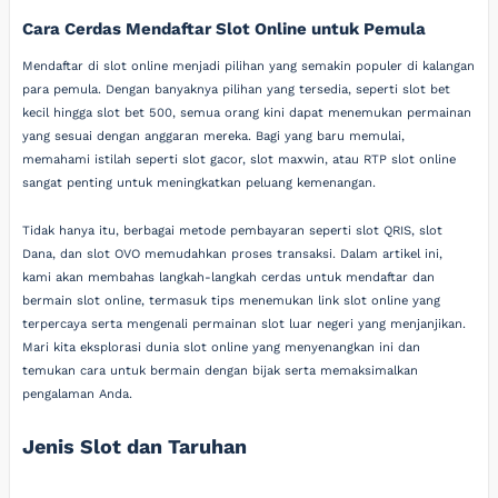
Cara Cerdas Mendaftar Slot Online untuk Pemula
Mendaftar di slot online menjadi pilihan yang semakin populer di kalangan
para pemula. Dengan banyaknya pilihan yang tersedia, seperti slot bet
kecil hingga slot bet 500, semua orang kini dapat menemukan permainan
yang sesuai dengan anggaran mereka. Bagi yang baru memulai,
memahami istilah seperti slot gacor, slot maxwin, atau RTP slot online
sangat penting untuk meningkatkan peluang kemenangan.
Tidak hanya itu, berbagai metode pembayaran seperti slot QRIS, slot
Dana, dan slot OVO memudahkan proses transaksi. Dalam artikel ini,
kami akan membahas langkah-langkah cerdas untuk mendaftar dan
bermain slot online, termasuk tips menemukan link slot online yang
terpercaya serta mengenali permainan slot luar negeri yang menjanjikan.
Mari kita eksplorasi dunia slot online yang menyenangkan ini dan
temukan cara untuk bermain dengan bijak serta memaksimalkan
pengalaman Anda.
Jenis Slot dan Taruhan