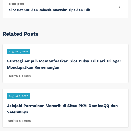
Next post
Slot Bet 500 dan Rahasia Maxwin: Tips dan Trik
Related Posts
August 7, 2026
Strategi Ampuh Memanfaatkan Slot Pulsa Tri Dari Tri agar
Mendapatkan Kemenangan
Berita Games
August 3, 2026
Jelajahi Permainan Menarik di Situs PKV: DominoQQ dan
Selebihnya
Berita Games