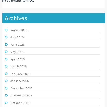
No comments to show.
Archives
August 2026
July 2026
June 2026
May 2026
April 2026
March 2026
February 2026
January 2026
December 2025
November 2025
October 2025