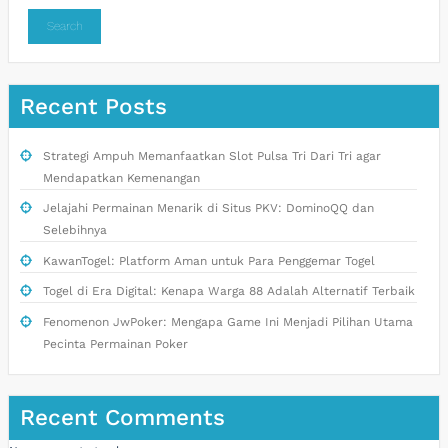
Search
Recent Posts
Strategi Ampuh Memanfaatkan Slot Pulsa Tri Dari Tri agar
Mendapatkan Kemenangan
Jelajahi Permainan Menarik di Situs PKV: DominoQQ dan
Selebihnya
KawanTogel: Platform Aman untuk Para Penggemar Togel
Togel di Era Digital: Kenapa Warga 88 Adalah Alternatif Terbaik
Fenomenon JwPoker: Mengapa Game Ini Menjadi Pilihan Utama
Pecinta Permainan Poker
Recent Comments