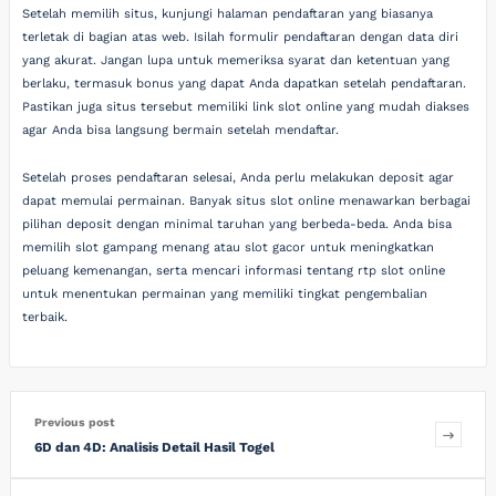
Setelah memilih situs, kunjungi halaman pendaftaran yang biasanya
terletak di bagian atas web. Isilah formulir pendaftaran dengan data diri
yang akurat. Jangan lupa untuk memeriksa syarat dan ketentuan yang
berlaku, termasuk bonus yang dapat Anda dapatkan setelah pendaftaran.
Pastikan juga situs tersebut memiliki link slot online yang mudah diakses
agar Anda bisa langsung bermain setelah mendaftar.
Setelah proses pendaftaran selesai, Anda perlu melakukan deposit agar
dapat memulai permainan. Banyak situs slot online menawarkan berbagai
pilihan deposit dengan minimal taruhan yang berbeda-beda. Anda bisa
memilih slot gampang menang atau slot gacor untuk meningkatkan
peluang kemenangan, serta mencari informasi tentang rtp slot online
untuk menentukan permainan yang memiliki tingkat pengembalian
terbaik.
Previous post
6D dan 4D: Analisis Detail Hasil Togel