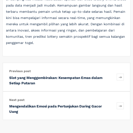
pada data menjadi jadi mudah. Kemampuan gambar langsung dan hasil
terbaru membantu pemain untuk tetap up-to-date selaras hasil. Pemain
kini bisa mempelajari informasi secara real-time, yang memungkinkan
mereka untuk mengambil pilihan yang lebih akurat. Dengan kombinasi di
antara inovasi, akses informasi yang ringan, dan pembelajaran dari
komunitas, tren prediksi lottery semakin prospektif bagi semua kalangan
penggemar togel.
Previous post
Slot yang Menggembirakan: Kesempatan Emas dalam
Setiap Putaran
Next post
Mengendalikan Emosi pada Pertunjukan Daring Gacor
Uang