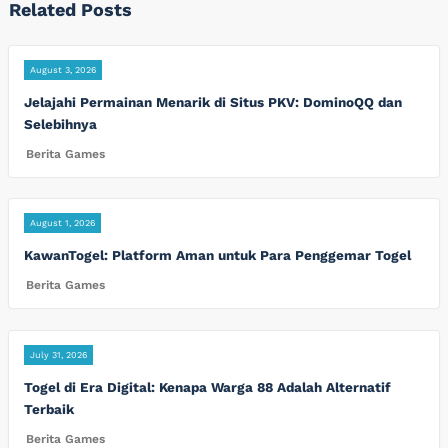
Related Posts
August 3, 2026
Jelajahi Permainan Menarik di Situs PKV: DominoQQ dan
Selebihnya
Berita Games
August 1, 2026
KawanTogel: Platform Aman untuk Para Penggemar Togel
Berita Games
July 31, 2026
Togel di Era Digital: Kenapa Warga 88 Adalah Alternatif
Terbaik
Berita Games