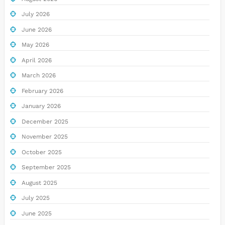
July 2026
June 2026
May 2026
April 2026
March 2026
February 2026
January 2026
December 2025
November 2025
October 2025
September 2025
August 2025
July 2025
June 2025