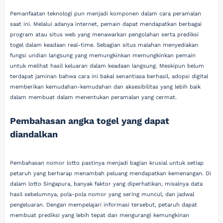
Pemanfaatan teknologi pun menjadi komponen dalam cara peramalan
saat ini. Melalui adanya internet, pemain dapat mendapatkan berbagai
program atau situs web yang menawarkan pengolahan serta prediksi
togel dalam keadaan real-time. Sebagian situs malahan menyediakan
fungsi undian langsung yang memungkinkan memungkinkan pemain
untuk melihat hasil keluaran dalam keadaan langsung. Meskipun belum
terdapat jaminan bahwa cara ini bakal senantiasa berhasil, adopsi digital
memberikan kemudahan-kemudahan dan aksesibilitas yang lebih baik
dalam membuat dalam menentukan peramalan yang cermat.
Pembahasan angka togel yang dapat
diandalkan
Pembahasan nomor lotto pastinya menjadi bagian krusial untuk setiap
petaruh yang berharap menambah peluang mendapatkan kemenangan. Di
dalam lotto Singapura, banyak faktor yang diperhatikan, misalnya data
hasil sebelumnya, pola-pola nomor yang sering muncul, dan jadwal
pengeluaran. Dengan mempelajari informasi tersebut, petaruh dapat
membuat prediksi yang lebih tepat dan mengurangi kemungkinan